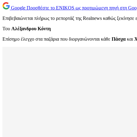
Google
Προσθέστε το ENIKOS ως προτιμώμενη πηγή στη Goo
Επιβεβαιώνεται πλήρως το ρεπορτάζ της Realnews καθώς ξεκίνησε ε
Του
Αλέξανδρου Κόντη
Επίσημο έλεγχο στα παζάρια που διοργανώνονται κάθε
Πάσχα
και
Χ