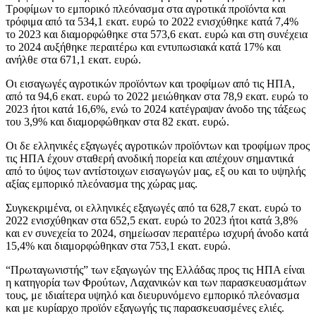
Τροφίμων το εμπορικό πλεόνασμα στα αγροτικά προϊόντα και
τρόφιμα από τα 534,1 εκατ. ευρώ το 2022 ενισχύθηκε κατά 7,4%
το 2023 και διαμορφώθηκε στα 573,6 εκατ. ευρώ και στη συνέχεια
το 2024 αυξήθηκε περαιτέρω και εντυπωσιακά κατά 17% και
ανήλθε στα 671,1 εκατ. ευρώ.
Οι εισαγωγές αγροτικών προϊόντων και τροφίμων από τις ΗΠΑ,
από τα 94,6 εκατ. ευρώ το 2022 μειώθηκαν στα 78,9 εκατ. ευρώ το
2023 ήτοι κατά 16,6%, ενώ το 2024 κατέγραψαν άνοδο της τάξεως
του 3,9% και διαμορφώθηκαν στα 82 εκατ. ευρώ.
Οι δε ελληνικές εξαγωγές αγροτικών προϊόντων και τροφίμων προς
τις ΗΠΑ έχουν σταθερή ανοδική πορεία και απέχουν σημαντικά
από το ύψος των αντίστοιχων εισαγωγών μας, εξ ου και το υψηλής
αξίας εμπορικό πλεόνασμα της χώρας μας.
Συγκεκριμένα, οι ελληνικές εξαγωγές από τα 628,7 εκατ. ευρώ το
2022 ενισχύθηκαν στα 652,5 εκατ. ευρώ το 2023 ήτοι κατά 3,8%
και εν συνεχεία το 2024, σημείωσαν περαιτέρω ισχυρή άνοδο κατά
15,4% και διαμορφώθηκαν στα 753,1 εκατ. ευρώ.
“Πρωταγωνιστής” των εξαγωγών της Ελλάδας προς τις ΗΠΑ είναι
η κατηγορία των Φρούτων, Λαχανικών και των παρασκευασμάτων
τους, με ιδιαίτερα υψηλό και διευρυνόμενο εμπορικό πλεόνασμα
και με κυρίαρχο προϊόν εξαγωγής τις παρασκευασμένες ελιές.