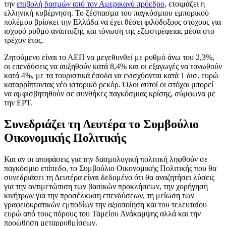
την
επιβολή δασμών από τον Αμερικανό πρόεδρο
, ετοιμάζει η
ελληνική κυβέρνηση. Το ξέσπασμα του παγκόσμιου εμπορικού
πολέμου βρίσκει την Ελλάδα να έχει θέσει φιλόδοξους στόχους για
ισχυρό ρυθμό ανάπτυξης και τόνωση της εξωστρέφειας μέσα στο
τρέχον έτος.
Ζητούμενο είναι το ΑΕΠ να μεγεθυνθεί με ρυθμό άνω του 2,3%,
οι επενδύσεις να αυξηθούν κατά 8,4% και οι εξαγωγές να τονωθούν
κατά 4%, με τα τουριστικά έσοδα να ενισχύονται κατά 1 δισ. ευρώ
καταρρίπτοντας νέο ιστορικό ρεκόρ. Όλοι αυτοί οι στόχοι μπορεί
να αμφισβητηθούν σε συνθήκες παγκόσμιας κρίσης, σύμφωνα με
την ΕΡΤ.
Συνεδριάζει τη Δευτέρα το Συμβούλιο
Οικονομικής Πολιτικής
Και αν οι αποφάσεις για την δασμολογική πολιτική ληφθούν σε
παγκόσμιο επίπεδο, το Συμβούλιο Οικονομικής Πολιτικής που θα
συνεδριάσει τη Δευτέρα είναι δεδομένο ότι θα αναζητήσει λύσεις
για την αντιμετώπιση των βασικών προκλήσεων, την χορήγηση
κινήτρων για την προσέλκυση επενδύσεων, τη μείωση των
γραφειοκρατικών εμποδίων την αξιοποίηση και του τελευταίου
ευρώ από τους πόρους του Ταμείου Ανάκαμψης αλλά και την
προώθηση μεταρρυθμίσεων.