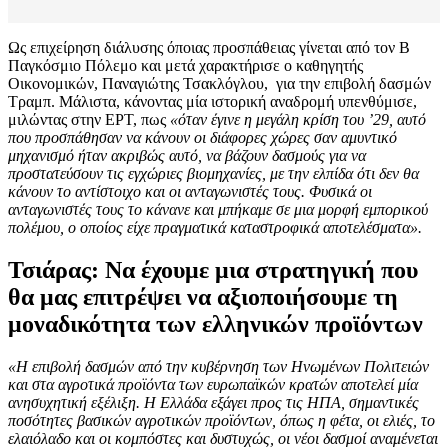
Ως επιχείρηση διάλυσης όποιας προσπάθειας γίνεται από τον Β
Παγκόσμιο Πόλεμο και μετά χαρακτήρισε ο καθηγητής
Οικονομικών, Παναγιώτης Τσακλόγλου, για την επιβολή δασμών
Τραμπ. Μάλιστα, κάνοντας μία ιστορική αναδρομή υπενθύμισε,
μιλώντας στην ΕΡΤ, πως
«όταν έγινε η μεγάλη κρίση του ’29, αυτό
που προσπάθησαν να κάνουν οι διάφορες χώρες σαν αμυντικό
μηχανισμό ήταν ακριβώς αυτό, να βάζουν δασμούς για να
προστατεύσουν τις εγχώριες βιομηχανίες, με την ελπίδα ότι δεν θα
κάνουν το αντίστοιχο και οι ανταγωνιστές τους. Φυσικά οι
ανταγωνιστές τους το κάνανε και μπήκαμε σε μια μορφή εμπορικού
πολέμου, ο οποίος είχε πραγματικά καταστροφικά αποτελέσματα».
Τσιάρας: Να έχουμε μια στρατηγική που
θα μας επιτρέψει να αξιοποιήσουμε τη
μοναδικότητα των ελληνικών προϊόντων
«Η επιβολή δασμών από την κυβέρνηση των Ηνωμένων Πολιτειών
και στα αγροτικά προϊόντα των ευρωπαϊκών κρατών αποτελεί μία
ανησυχητική εξέλιξη. Η Ελλάδα εξάγει προς τις ΗΠΑ, σημαντικές
ποσότητες βασικών αγροτικών προϊόντων, όπως η φέτα, οι ελιές, το
ελαιόλαδο και οι κομπόστες και δυστυχώς, οι νέοι δασμοί αναμένεται