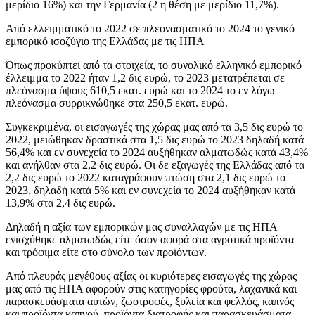
μερίδιο 16%) και την Γερμανία (2 η θέση με μερίδιο 11,7%).
Από ελλειμματικό το 2022 σε πλεονασματικό το 2024 το γενικό
εμπορικό ισοζύγιο της Ελλάδας με τις ΗΠΑ
Όπως προκύπτει από τα στοιχεία, το συνολικό ελληνικό εμπορικό
έλλειμμα το 2022 ήταν 1,2 δις ευρώ, το 2023 μετατρέπεται σε
πλεόνασμα ύψους 610,5 εκατ. ευρώ και το 2024 το εν λόγω
πλεόνασμα συρρικνώθηκε στα 250,5 εκατ. ευρώ.
Συγκεκριμένα, οι εισαγωγές της χώρας μας από τα 3,5 δις ευρώ το
2022, μειώθηκαν δραστικά στα 1,5 δις ευρώ το 2023 δηλαδή κατά
56,4% και εν συνεχεία το 2024 αυξήθηκαν αλματωδώς κατά 43,4%
και ανήλθαν στα 2,2 δις ευρώ. Οι δε εξαγωγές της Ελλάδας από τα
2,2 δις ευρώ το 2022 καταγράφουν πτώση στα 2,1 δις ευρώ το
2023, δηλαδή κατά 5% και εν συνεχεία το 2024 αυξήθηκαν κατά
13,9% στα 2,4 δις ευρώ.
Δηλαδή η αξία των εμπορικών μας συναλλαγών με τις ΗΠΑ
ενισχύθηκε αλματωδώς είτε όσον αφορά στα αγροτικά προϊόντα
και τρόφιμα είτε στο σύνολο των προϊόντων.
Από πλευράς μεγέθους αξίας οι κυριότερες εισαγωγές της χώρας
μας από τις ΗΠΑ αφορούν στις κατηγορίες φρούτα, λαχανικά και
παρασκευάσματα αυτών, ζωοτροφές, ξυλεία και φελλός, καπνός
και προϊόντα καπνού, προϊόντα διατροφής και παρασκευάσματα,