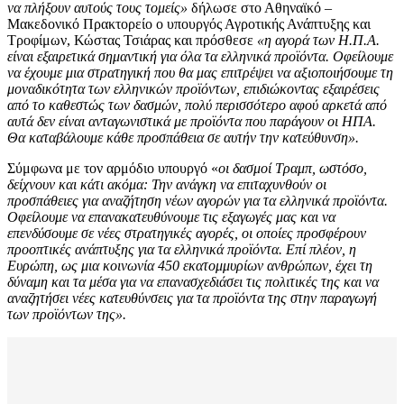
να πλήξουν αυτούς τους τομείς»
δήλωσε στο Αθηναϊκό –
Μακεδονικό Πρακτορείο ο υπουργός Αγροτικής Ανάπτυξης και
Τροφίμων, Κώστας Τσιάρας και πρόσθεσε
«η αγορά των Η.Π.Α.
είναι εξαιρετικά σημαντική για όλα τα ελληνικά προϊόντα. Οφείλουμε
να έχουμε μια στρατηγική που θα μας επιτρέψει να αξιοποιήσουμε τη
μοναδικότητα των ελληνικών προϊόντων, επιδιώκοντας εξαιρέσεις
από το καθεστώς των δασμών, πολύ περισσότερο αφού αρκετά από
αυτά δεν είναι ανταγωνιστικά με προϊόντα που παράγουν οι ΗΠΑ.
Θα καταβάλουμε κάθε προσπάθεια σε αυτήν την κατεύθυνση».
Σύμφωνα με τον αρμόδιο υπουργό «
οι δασμοί Τραμπ, ωστόσο,
δείχνουν και κάτι ακόμα: Την ανάγκη να επιταχυνθούν οι
προσπάθειες για αναζήτηση νέων αγορών για τα ελληνικά προϊόντα.
Οφείλουμε να επανακατευθύνουμε τις εξαγωγές μας και να
επενδύσουμε σε νέες στρατηγικές αγορές, οι οποίες προσφέρουν
προοπτικές ανάπτυξης για τα ελληνικά προϊόντα. Επί πλέον, η
Ευρώπη, ως μια κοινωνία 450 εκατομμυρίων ανθρώπων, έχει τη
δύναμη και τα μέσα για να επανασχεδιάσει τις πολιτικές της και να
αναζητήσει νέες κατευθύνσεις για τα προϊόντα της στην παραγωγή
των προϊόντων της».