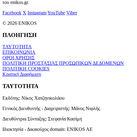
του enikos.gr.
Facebook
X
Instagram
YouTube
Viber
© 2026 ENIKOS
ΠΛΟΗΓΗΣΗ
ΤΑΥΤΟΤΗΤΑ
ΕΠΙΚΟΙΝΩΝΙΑ
ΟΡΟΙ ΧΡΗΣΗΣ
ΠΟΛΙΤΙΚΗ ΠΡΟΣΤΑΣΙΑΣ ΠΡΟΣΩΠΙΚΩΝ ΔΕΔΟΜΕΝΩΝ
ΠΟΛΙΤΙΚΗ COOKIES
Κρατική Διαφήμιση
ΤΑΥΤΟΤΗΤΑ
Εκδότης:
Νίκος Χατζηνικολάου
Γενικός Διευθυντής - Διαχειριστής:
Μάνος Νιφλής
Διευθύντρια Σύνταξης:
Στεφανία Κασίμη
Ιδιοκτησία - Δικαιούχος domain:
ENIKOS AE