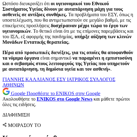
Ωστόσο διευκρινίζει ότι
οι υγειονομικοί του Εθνικού
Συστήματος Υγείας
δίνουν με αυταπάρνηση μάχη για τους
ασθενείς σε αντίξοες συνθήκες.
Τα προβλήματα του ΕΣΥ, όπως η
υποστελέχωση, που θα αντιμετωπιστούν σε μεγάλο βαθμό, με τις
επικείμενες προσλήψεις
δυσχέραιναν μέχρι τώρα το έργο των
υγειονομικών
. Το θετικό είναι ότι με τις επίμονες παρεμβάσεις και
του ΙΣΑ, εξ αφορμής της πανδημίας,
υπήρξε αύξηση των κλινών
Μονάδων Εντατικής θεραπείας.
Πέρα από προσωπικές διενέξεις, για τις οποίες θα αποφανθούν
τα νόμιμα όργανα
είναι σημαντικό
να παραμένει η εμπιστοσύνη
και ο σεβασμός στους λειτουργούς της Υγείας που υπηρετούν
με αυταπάρνηση, τη δημόσια υγεία και τον ασθενή»
.
ΓΙΑΝΝΗΣ ΚΑΛΛΙΑΝΟΣ
ΕΣΥ
ΙΑΤΡΙΚΟΣ ΣΥΛΛΟΓΟΣ
ΑΘΗΝΩΝ
Google
Προσθέστε το ENIKOS στην Google
Ακολουθήστε το
ENIKOS στο Google News
και μάθετε πρώτοι
όλες τις ειδήσεις.
ΔΙΑΦΗΜΙΣΗ
ΜΟΙΡΑΣΟΥ ΤΟ