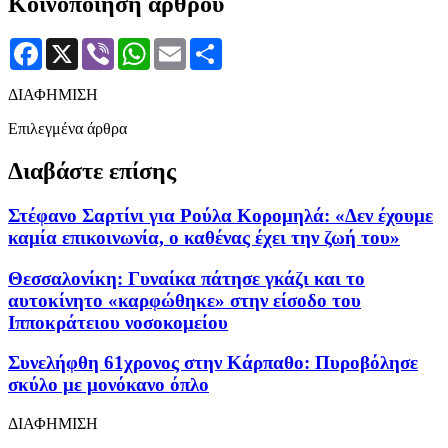
Κοινοποίηση άρθρου
Facebook
X
Viber
WhatsApp
Email
Μοιραστείτε
ΔΙΑΦΗΜΙΣΗ
Επιλεγμένα άρθρα
Διαβάστε επίσης
Στέφανο Σαρτίνι για Ρούλα Κορομηλά: «Δεν έχουμε
καμία επικοινωνία, ο καθένας έχει την ζωή του»
Θεσσαλονίκη: Γυναίκα πάτησε γκάζι και το
αυτοκίνητο «καρφώθηκε» στην είσοδο του
Ιπποκράτειου νοσοκομείου
Συνελήφθη 61χρονος στην Κάρπαθο: Πυροβόλησε
σκύλο με μονόκανο όπλο
ΔΙΑΦΗΜΙΣΗ