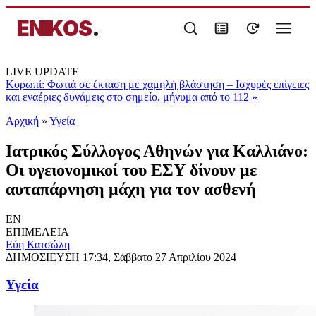
ENIKOS
.
LIVE UPDATE
Κορωπί: Φωτιά σε έκταση με χαμηλή βλάστηση – Ισχυρές επίγειες
και εναέριες δυνάμεις στο σημείο, μήνυμα από το 112
»
Αρχική
»
Υγεία
Ιατρικός Σύλλογος Αθηνών για Καλλιάνο:
Οι υγειονομικοί του ΕΣΥ δίνουν με
αυταπάρνηση μάχη για τον ασθενή
EN
ΕΠΙΜΕΛΕΙΑ
Εύη Κατσώλη
ΔΗΜΟΣΙΕΥΣΗ
17:34, Σάββατο 27 Απριλίου 2024
Υγεία