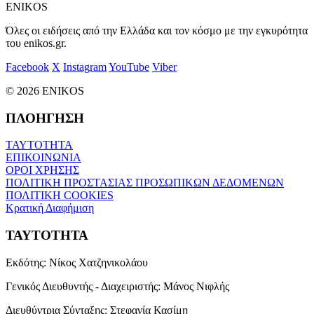
ENIKOS
Όλες οι ειδήσεις από την Ελλάδα και τον κόσμο με την εγκυρότητα
του enikos.gr.
Facebook
X
Instagram
YouTube
Viber
© 2026 ENIKOS
ΠΛΟΗΓΗΣΗ
ΤΑΥΤΟΤΗΤΑ
ΕΠΙΚΟΙΝΩΝΙΑ
ΟΡΟΙ ΧΡΗΣΗΣ
ΠΟΛΙΤΙΚΗ ΠΡΟΣΤΑΣΙΑΣ ΠΡΟΣΩΠΙΚΩΝ ΔΕΔΟΜΕΝΩΝ
ΠΟΛΙΤΙΚΗ COOKIES
Κρατική Διαφήμιση
ΤΑΥΤΟΤΗΤΑ
Εκδότης:
Νίκος Χατζηνικολάου
Γενικός Διευθυντής - Διαχειριστής:
Μάνος Νιφλής
Διευθύντρια Σύνταξης:
Στεφανία Κασίμη