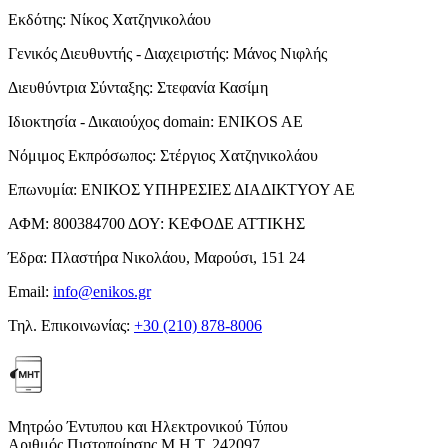
Εκδότης:
Νίκος Χατζηνικολάου
Γενικός Διευθυντής - Διαχειριστής:
Μάνος Νιφλής
Διευθύντρια Σύνταξης:
Στεφανία Κασίμη
Ιδιοκτησία - Δικαιούχος domain:
ENIKOS AE
Νόμιμος Εκπρόσωπος:
Στέργιος Χατζηνικολάου
Επωνυμία:
ΕΝΙΚΟΣ ΥΠΗΡΕΣΙΕΣ ΔΙΑΔΙΚΤΥΟΥ ΑΕ
ΑΦΜ:
800384700
ΔΟΥ:
ΚΕΦΟΔΕ ΑΤΤΙΚΗΣ
Έδρα:
Πλαστήρα Νικολάου, Μαρούσι, 151 24
Email:
info@enikos.gr
Τηλ. Επικοινωνίας:
+30 (210) 878-8006
Μητρώο Έντυπου και Ηλεκτρονικού Τύπου
Αριθμός Πιστοποίησης Μ.Η.Τ. 242097