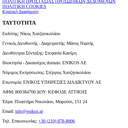
ΠΟΛΙΤΙΚΗ ΠΡΟΣΤΑΣΙΑΣ ΠΡΟΣΩΠΙΚΩΝ ΔΕΔΟΜΕΝΩΝ
ΠΟΛΙΤΙΚΗ COOKIES
Κρατική Διαφήμιση
ΤΑΥΤΟΤΗΤΑ
Εκδότης:
Νίκος Χατζηνικολάου
Γενικός Διευθυντής - Διαχειριστής:
Μάνος Νιφλής
Διευθύντρια Σύνταξης:
Στεφανία Κασίμη
Ιδιοκτησία - Δικαιούχος domain:
ENIKOS AE
Νόμιμος Εκπρόσωπος:
Στέργιος Χατζηνικολάου
Επωνυμία:
ΕΝΙΚΟΣ ΥΠΗΡΕΣΙΕΣ ΔΙΑΔΙΚΤΥΟΥ ΑΕ
ΑΦΜ:
800384700
ΔΟΥ:
ΚΕΦΟΔΕ ΑΤΤΙΚΗΣ
Έδρα:
Πλαστήρα Νικολάου, Μαρούσι, 151 24
Email:
info@enikos.gr
Τηλ. Επικοινωνίας:
+30 (210) 878-8006