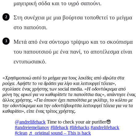
μαγειρική σόδα και το υγρό σαπούνι.
Στη συνέχεια με μια βούρτσα τοποθετεί το μείγμα
στο παπούτσι.
Μετά από ένα σύντομο τρίψιμο και το σκούπισμα
του παπουτσιού με ένα πανί, το αποτέλεσμα είναι
εντυπωσιακό.
«
Χρησιμοποιώ αυτό το μείγμα για τους λεκέδες από ιδρώτα στα
ρούχα. Αφήστε το να δράσει για λίγο και λειτουργεί τέλεια
»,
σχολίασε ένας χρήστης των social media. «
Η οδοντόκρεμα από
μόνη της αρκεί για να καθαρίσετε τα παπούτσια σας
», απάντησε ένας
άλλος χρήστης. «
Για όποιον έχει παπούτσια με γκλίτερ, το κόλπο με
την οδοντόκρεμα και την οδοντόβουρτσα λειτουργεί τέλεια για να τα
καθαρίσει
», είπε ένας τρίτος χρήστης.
@andrelifehack
Time to check your air purifier😎
#andreiemelianov
#lifehack
#lifehacks
#andrelifehack
#clean
♬ original sound – This is hack