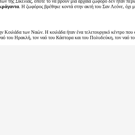
ών της Σικελίας, οπότε το να βρουν μια αρχαία ζωφόρο δεν ήταν περί
Ακράγαντα
. Η ζωφόρος βρέθηκε κοντά στην ακτή του Σαν Λεόνε, όχι 
ην Κοιλάδα των Ναών. Η κοιλάδα ήταν ένα τελετουργικό κέντρο που 
ν ναό του Ηρακλή, τον ναό του Κάστορα και του Πολυδεύκη, τον ναό 