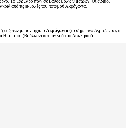
εργο. Το μάρμαρο ήταν σε βάθος μόλις 9 μέτρων. Οι ειδικοί
μακριά από τις εκβολές του ποταμού Ακράγαντα.
σχετιζόταν με τον αρχαίο
Ακράγαντα
(το σημερινό Αγριτζέντο), η
του Ηφαίστου (Βούλκαν) και τον ναό του Ασκληπιού.