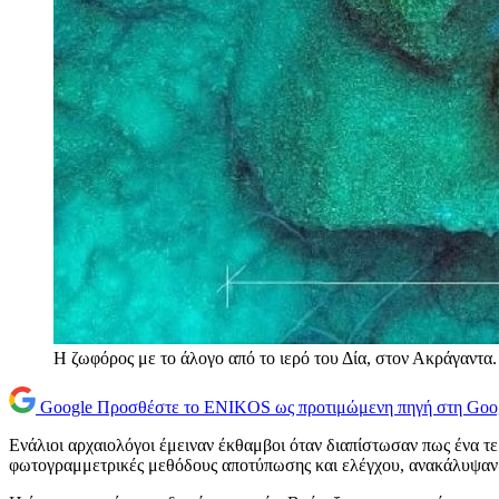
Η ζωφόρος με το άλογο από το ιερό του Δία, στον Ακράγαντα. 
Google
Προσθέστε το ENIKOS ως προτιμώμενη πηγή στη Goo
Ενάλιοι αρχαιολόγοι έμειναν έκθαμβοι όταν διαπίστωσαν πως ένα τε
φωτογραμμετρικές μεθόδους αποτύπωσης και ελέγχου, ανακάλυψαν ότ