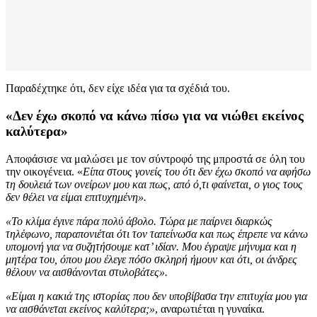
Παραδέχτηκε ότι, δεν είχε ιδέα για τα σχέδιά του.
«Δεν έχω σκοπό να κάνω πίσω για να νιώθει εκείνος
καλύτερα»
Αποφάσισε να μαλώσει με τον σύντροφό της μπροστά σε όλη του
την οικογένεια. «
Είπα στους γονείς του ότι δεν έχω σκοπό να αφήσω
τη δουλειά των ονείρων μου και πως, από ό,τι φαίνεται, ο γιος τους
δεν θέλει να είμαι επιτυχημένη».
«Το κλίμα έγινε πάρα πολύ άβολο. Τώρα με παίρνει διαρκώς
τηλέφωνο, παραπονιέται ότι τον ταπείνωσα και πως έπρεπε να κάνω
υπομονή για να συζητήσουμε κατ’ ιδίαν. Μου έγραψε μήνυμα και η
μητέρα του, όπου μου έλεγε πόσο σκληρή ήμουν και ότι, οι άνδρες
θέλουν να αισθάνονται στυλοβάτες».
«Είμαι η κακιά της ιστορίας που δεν υποβίβασα την επιτυχία μου για
να αισθάνεται εκείνος καλύτερα;»
, αναρωτιέται η γυναίκα.