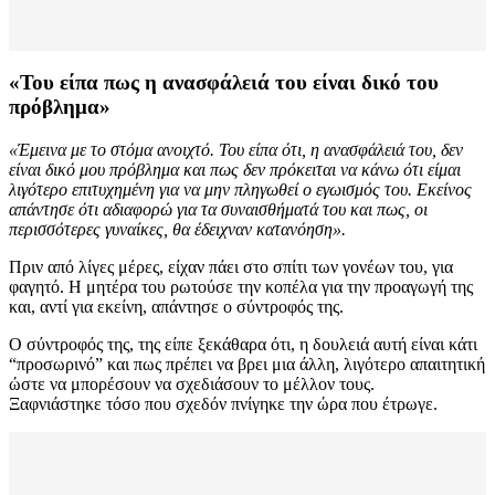
«Του είπα πως η ανασφάλειά του είναι δικό του
πρόβλημα»
«Έμεινα με το στόμα ανοιχτό. Του είπα ότι, η ανασφάλειά του, δεν
είναι δικό μου πρόβλημα και πως δεν πρόκειται να κάνω ότι είμαι
λιγότερο επιτυχημένη για να μην πληγωθεί ο εγωισμός του. Εκείνος
απάντησε ότι αδιαφορώ για τα συναισθήματά του και πως, οι
περισσότερες γυναίκες, θα έδειχναν κατανόηση».
Πριν από λίγες μέρες, είχαν πάει στο σπίτι των γονέων του, για
φαγητό. Η μητέρα του ρωτούσε την κοπέλα για την προαγωγή της
και, αντί για εκείνη, απάντησε ο σύντροφός της.
Ο σύντροφός της, της είπε ξεκάθαρα ότι, η δουλειά αυτή είναι κάτι
“προσωρινό” και πως πρέπει να βρει μια άλλη, λιγότερο απαιτητική
ώστε να μπορέσουν να σχεδιάσουν το μέλλον τους.
Ξαφνιάστηκε τόσο που σχεδόν πνίγηκε την ώρα που έτρωγε.