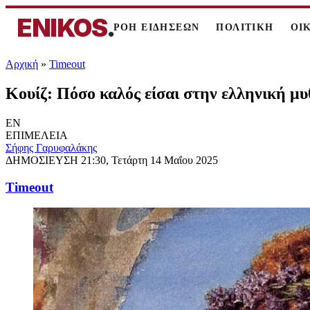
ENIKOS
.
ΡΟΗ ΕΙΔΗΣΕΩΝ
ΠΟΛΙΤΙΚΗ
ΟΙ
Αρχική
»
Timeout
Κουίζ: Πόσο καλός είσαι στην ελληνική μυθ
EN
ΕΠΙΜΕΛΕΙΑ
Σήφης Γαρυφαλάκης
ΔΗΜΟΣΙΕΥΣΗ
21:30, Τετάρτη 14 Μαΐου 2025
Timeout