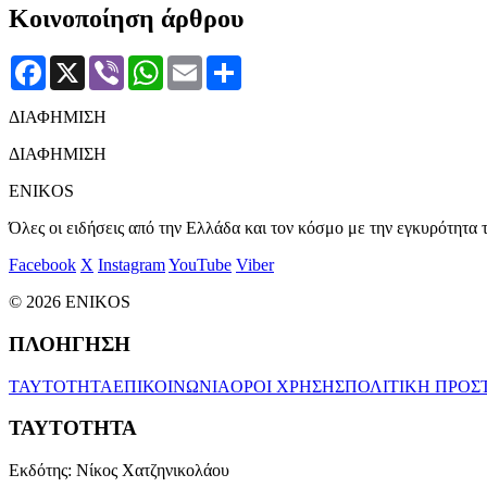
Κοινοποίηση άρθρου
Facebook
X
Viber
WhatsApp
Email
Μοιραστείτε
ΔΙΑΦΗΜΙΣΗ
ΔΙΑΦΗΜΙΣΗ
ENIKOS
Όλες οι ειδήσεις από την Ελλάδα και τον κόσμο με την εγκυρότητα τ
Facebook
X
Instagram
YouTube
Viber
© 2026 ENIKOS
ΠΛΟΗΓΗΣΗ
ΤΑΥΤΟΤΗΤΑ
ΕΠΙΚΟΙΝΩΝΙΑ
ΟΡΟΙ ΧΡΗΣΗΣ
ΠΟΛΙΤΙΚΗ ΠΡΟΣ
ΤΑΥΤΟΤΗΤΑ
Εκδότης:
Νίκος Χατζηνικολάου