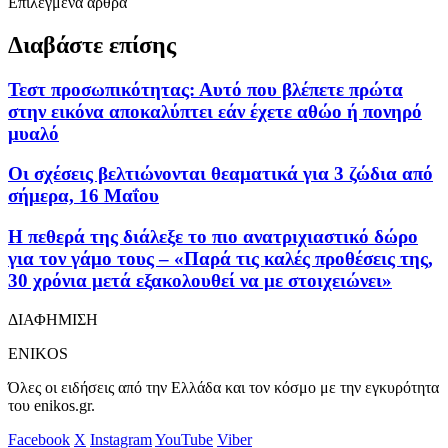
Επιλεγμένα άρθρα
Διαβάστε επίσης
Τεστ προσωπικότητας: Αυτό που βλέπετε πρώτα
στην εικόνα αποκαλύπτει εάν έχετε αθώο ή πονηρό
μυαλό
Οι σχέσεις βελτιώνονται θεαματικά για 3 ζώδια από
σήμερα, 16 Μαΐου
Η πεθερά της διάλεξε το πιο ανατριχιαστικό δώρο
για τον γάμο τους – «Παρά τις καλές προθέσεις της,
30 χρόνια μετά εξακολουθεί να με στοιχειώνει»
ΔΙΑΦΗΜΙΣΗ
ENIKOS
Όλες οι ειδήσεις από την Ελλάδα και τον κόσμο με την εγκυρότητα
του enikos.gr.
Facebook
X
Instagram
YouTube
Viber