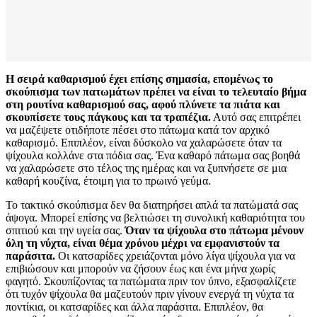
Η σειρά καθαρισμού έχει επίσης σημασία, επομένως το
σκούπισμα των πατωμάτων πρέπει να είναι το τελευταίο βήμα
στη ρουτίνα καθαρισμού σας, αφού πλύνετε τα πιάτα και
σκουπίσετε τους πάγκους και τα τραπέζια.
Αυτό σας επιτρέπει
να μαζέψετε οτιδήποτε πέσει στο πάτωμα κατά τον αρχικό
καθαρισμό. Επιπλέον, είναι δύσκολο να χαλαρώσετε όταν τα
ψίχουλα κολλάνε στα πόδια σας. Ένα καθαρό πάτωμα σας βοηθά
να χαλαρώσετε στο τέλος της ημέρας και να ξυπνήσετε σε μια
καθαρή κουζίνα, έτοιμη για το πρωινό γεύμα.
Το τακτικό σκούπισμα δεν θα διατηρήσει απλά τα πατώματά σας
άψογα. Μπορεί επίσης να βελτιώσει τη συνολική καθαριότητα του
σπιτιού και την υγεία σας.
Όταν τα ψίχουλα στο πάτωμα μένουν
όλη τη νύχτα, είναι θέμα χρόνου μέχρι να εμφανιστούν τα
παράσιτα.
Οι κατσαρίδες χρειάζονται μόνο λίγα ψίχουλα για να
επιβιώσουν και μπορούν να ζήσουν έως και ένα μήνα χωρίς
φαγητό. Σκουπίζοντας τα πατώματα πριν τον ύπνο, εξασφαλίζετε
ότι τυχόν ψίχουλα θα μαζευτούν πριν γίνουν ενεργά τη νύχτα τα
ποντίκια, οι κατσαρίδες και άλλα παράσιτα. Επιπλέον, θα