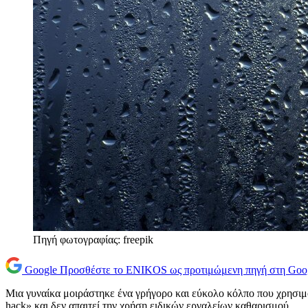
Πηγή φωτογραφίας: freepik
Google
Προσθέστε το ENIKOS ως προτιμώμενη πηγή στη Goo
Μια γυναίκα μοιράστηκε ένα γρήγορο και εύκολο κόλπο που χρησιμο
hack» και δεν απαιτεί την χρήση ειδικών εργαλείων καθαρισμού.