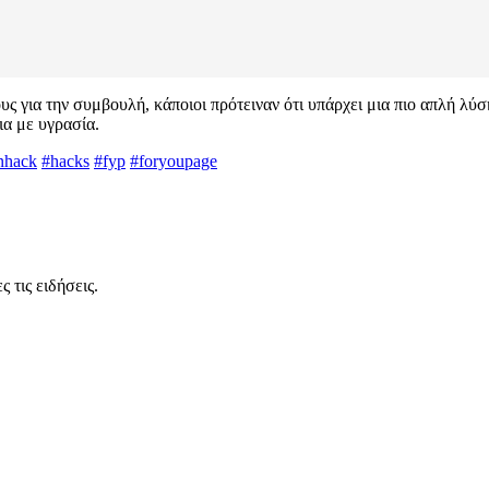
ς για την συμβουλή, κάποιοι πρότειναν ότι υπάρχει μια πιο απλή λύ
ια με υγρασία.
nhack
#hacks
#fyp
#foryoupage
 τις ειδήσεις.