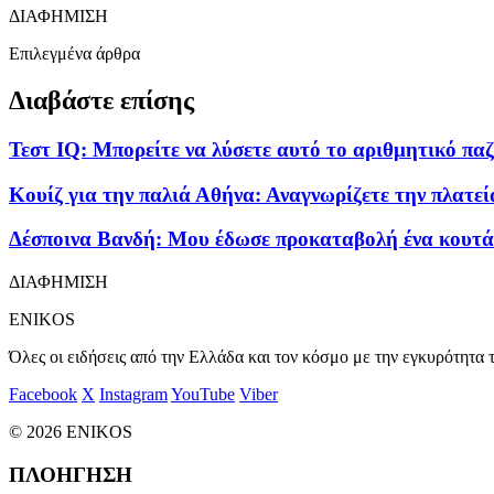
ΔΙΑΦΗΜΙΣΗ
Επιλεγμένα άρθρα
Διαβάστε επίσης
Τεστ IQ: Μπορείτε να λύσετε αυτό το αριθμητικό παζ
Κουίζ για την παλιά Αθήνα: Αναγνωρίζετε την πλατεί
Δέσποινα Βανδή: Μου έδωσε προκαταβολή ένα κουτάκι
ΔΙΑΦΗΜΙΣΗ
ENIKOS
Όλες οι ειδήσεις από την Ελλάδα και τον κόσμο με την εγκυρότητα τ
Facebook
X
Instagram
YouTube
Viber
© 2026 ENIKOS
ΠΛΟΗΓΗΣΗ