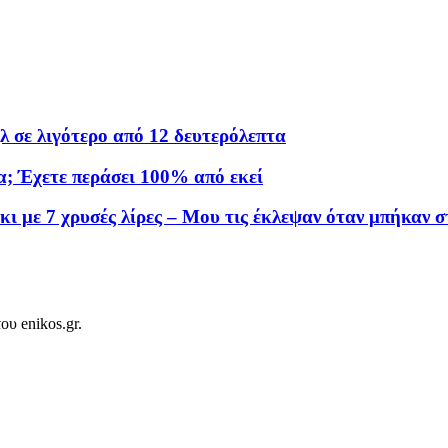
λ σε λιγότερο από 12 δευτερόλεπτα
α; Έχετε περάσει 100% από εκεί
 με 7 χρυσές λίρες – Μου τις έκλεψαν όταν μπήκαν σ
ου enikos.gr.