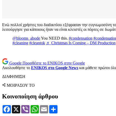
Ενώ πολλοί χρήστες του διαδικτύου εξέφρασαν την ευγνωμοσύνη του
λειτούργησε για κάποιους ήταν να είναι κλειστές οι πόρτες σε δωμάτ
@blooms_abode
You NEED this.
#condensation
#condensatio
#cleaning
#cleantok
♬ Christmas Is Coming – DM Production
Google
Προσθέστε το ENIKOS στην Google
Ακολουθήστε το
ENIKOS στο Google News
και μάθετε πρώτοι όλες
ΔΙΑΦΗΜΙΣΗ
ΜΟΙΡΑΣΟΥ ΤΟ
Κοινοποίηση άρθρου
Facebook
X
Viber
WhatsApp
Email
Μοιραστείτε