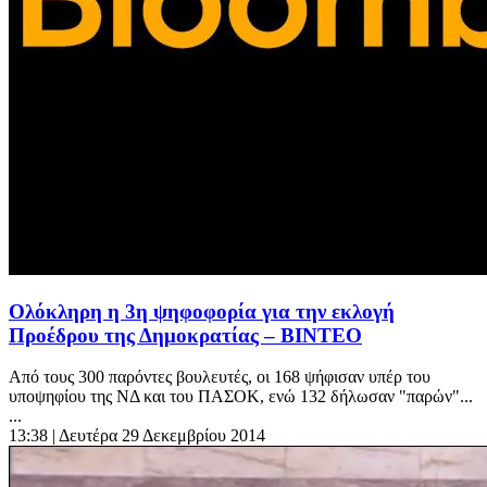
Ολόκληρη η 3η ψηφοφορία για την εκλογή
Προέδρου της Δημοκρατίας – ΒΙΝΤΕΟ
Aπό τους 300 παρόντες βουλευτές, οι 168 ψήφισαν υπέρ του
υποψηφίου της ΝΔ και του ΠΑΣΟΚ, ενώ 132 δήλωσαν "παρών"...
...
13:38
| Δευτέρα 29 Δεκεμβρίου 2014