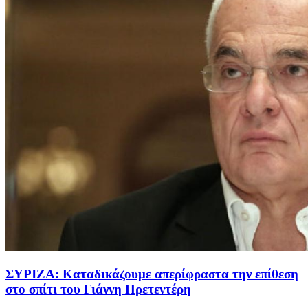
ΣΥΡΙΖΑ: Καταδικάζουμε απερίφραστα την επίθεση
στο σπίτι του Γιάννη Πρετεντέρη