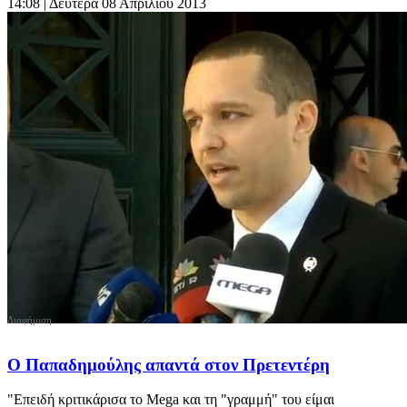
14:08
| Δευτέρα 08 Απριλίου 2013
Ο Παπαδημούλης απαντά στον Πρετεντέρη
"Επειδή κριτικάρισα το Mega και τη "γραμμή" του είμαι