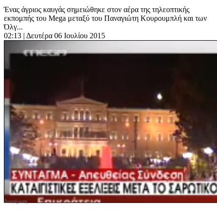
Ένας άγριος καυγάς σημειώθηκε στον αέρα της τηλεοπτικής
εκπομπής του Μega μεταξύ του Παναγιώτη Κουρουμπλή και των
Όλγ...
02:13
| Δευτέρα 06 Ιουλίου 2015