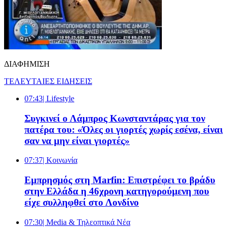
ΔΙΑΦΗΜΙΣΗ
ΤΕΛΕΥΤΑΙΕΣ ΕΙΔΗΣΕΙΣ
07:43
| Lifestyle
Συγκινεί ο Λάμπρος Κωνσταντάρας για τον
πατέρα του: «Όλες οι γιορτές χωρίς εσένα, είναι
σαν να μην είναι γιορτές»
07:37
| Κοινωνία
Εμπρησμός στη Marfin: Επιστρέφει το βράδυ
στην Ελλάδα η 46χρονη κατηγορούμενη που
είχε συλληφθεί στο Λονδίνο
07:30
| Media & Τηλεοπτικά Νέα