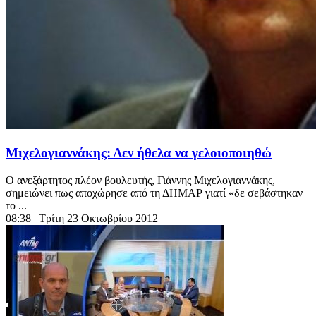
Μιχελογιαννάκης: Δεν ήθελα να γελοιοποιηθώ
Ο ανεξάρτητος πλέον βουλευτής, Γιάννης Μιχελογιαννάκης,
σημειώνει πως αποχώρησε από τη ΔΗΜΑΡ γιατί «δε σεβάστηκαν
το ...
08:38
| Τρίτη 23 Οκτωβρίου 2012