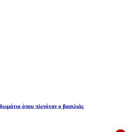
δωμάτιο όπου πλενόταν ο βασιλιάς