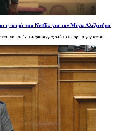
 η σειρά του Netflix για τον Μέγα Αλέξανδρο
ένου που απέχει παρασάγγας από τα ιστορικά γεγονότα» ...