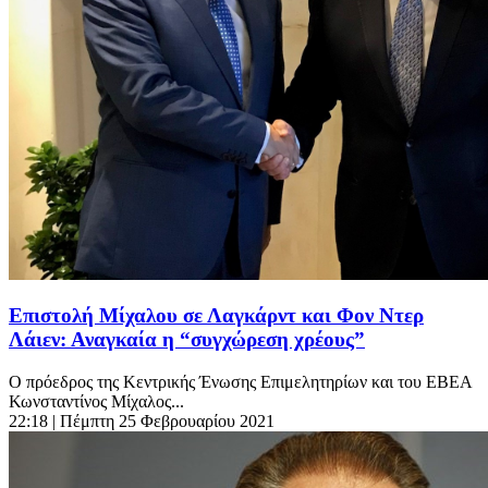
Επιστολή Μίχαλου σε Λαγκάρντ και Φον Ντερ
Λάιεν: Αναγκαία η “συγχώρεση χρέους”
Ο πρόεδρος της Κεντρικής Ένωσης Επιμελητηρίων και του ΕΒΕΑ
Κωνσταντίνος Μίχαλος...
22:18
| Πέμπτη 25 Φεβρουαρίου 2021