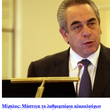
Μίχαλος: Μάστιγα το λαθρεμπόριο αλκοολούχων