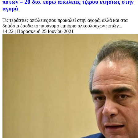
ποτών – 20 δισ. ευρώ απώλειες τζίρου ετησίως στην
αγορά
Τις τεράστιες απώλειες που προκαλεί στην αγορά, αλλά και στα
δημόσια έσοδα το παράνομο εμπόριο αλκοολούχων ποτών...
14:22
| Παρασκευή 25 Ιουνίου 2021