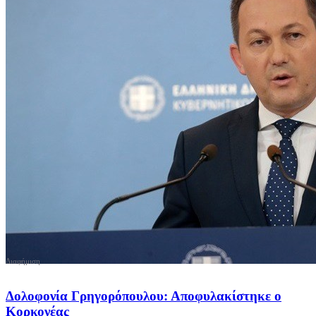
Δολοφονία Γρηγορόπουλου: Αποφυλακίστηκε ο
Κορκονέας