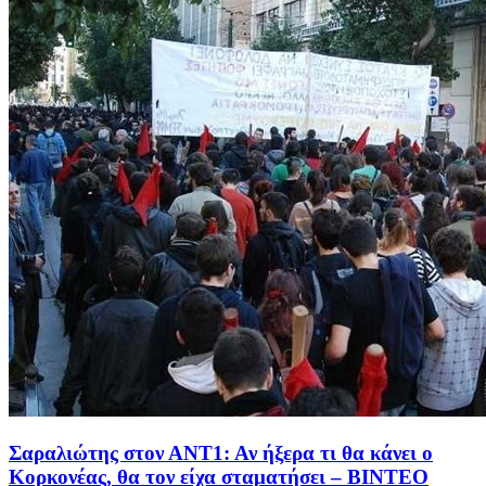
Σαραλιώτης στον ΑΝΤ1: Αν ήξερα τι θα κάνει ο
Κορκονέας, θα τον είχα σταματήσει – ΒΙΝΤΕΟ