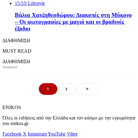
15:55
| Lifestyle
Βάλια Χατζηθεοδώρου: Διακοπές στη Μύκονο
– Οι φωτογραφίες με μαγιό και οι βραδινές
έξοδοι
ΔΙΑΦΗΜΙΣΗ
MUST READ
ΔΙΑΦΗΜΙΣΗ
>
1
2
ENIKOS
Όλες οι ειδήσεις από την Ελλάδα και τον κόσμο με την εγκυρότητα
του enikos.gr.
Facebook
X
Instagram
YouTube
Viber