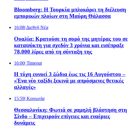
Bloomberg: Η Τουρκία μπλοκάρει τη διέλευση
εμπορικών πλοίων στη Μαύρη Θάλασσα
16:08
| Διεθνή Νέα
Ουαλία: Κρατούσε τη σορό της μητέρας του σε
καταψύκτη για σχεδόν 3 χρόνια και εισέπραξε
78.000 λίρες από τη σύνταξη της
16:00
| Timeout
Η τύχη ευνοεί 3 ζώδια έως τις 16 Αυγούστου –
«Ένα νέο ταξίδι ξεκινά με απρόσμενες θετικές
αλλαγές»
15:59
| Κοινωνία
Θεσσαλονίκη: Φωτιά σε χαμηλή βλάστηση στη
Σίνδο – Επιχειρούν επίγειες και εναέριες
δυνάμεις