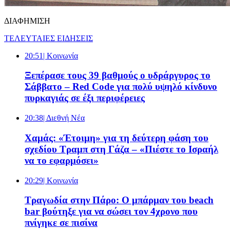
ΔΙΑΦΗΜΙΣΗ
ΤΕΛΕΥΤΑΙΕΣ ΕΙΔΗΣΕΙΣ
20:51
| Κοινωνία
Ξεπέρασε τους 39 βαθμούς ο υδράργυρος το
Σάββατο – Red Code για πολύ υψηλό κίνδυνο
πυρκαγιάς σε έξι περιφέρειες
20:38
| Διεθνή Νέα
Χαμάς: «Έτοιμη» για τη δεύτερη φάση του
σχεδίου Τραμπ στη Γάζα – «Πιέστε το Ισραήλ
να το εφαρμόσει»
20:29
| Κοινωνία
Τραγωδία στην Πάρο: Ο μπάρμαν του beach
bar βούτηξε για να σώσει τον 4χρονο που
πνίγηκε σε πισίνα