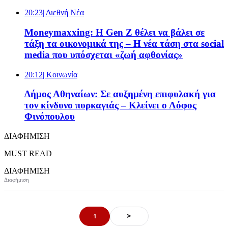
20:23
| Διεθνή Νέα
Moneymaxxing: Η Gen Z θέλει να βάλει σε
τάξη τα οικονομικά της – Η νέα τάση στα social
media που υπόσχεται «ζωή αφθονίας»
20:12
| Κοινωνία
Δήμος Αθηναίων: Σε αυξημένη επιφυλακή για
τον κίνδυνο πυρκαγιάς – Κλείνει ο Λόφος
Φινόπουλου
ΔΙΑΦΗΜΙΣΗ
MUST READ
ΔΙΑΦΗΜΙΣΗ
>
1