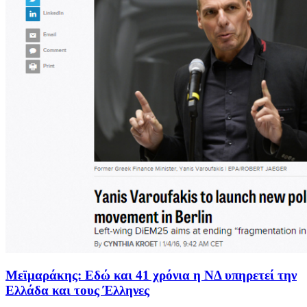
Μεϊμαράκης: Εδώ και 41 χρόνια η ΝΔ υπηρετεί την
Ελλάδα και τους Έλληνες