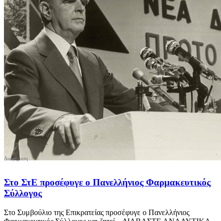
Στο ΣτΕ προσέφυγε ο Πανελλήνιος Φαρμακευτικός
Σύλλογος
Στο Συμβούλιο της Επικρατείας προσέφυγε ο Πανελλήνιος