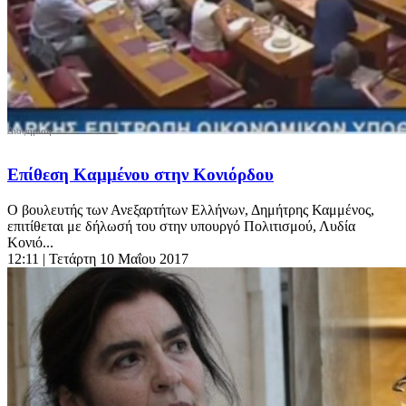
Επίθεση Καμμένου στην Κονιόρδου
Ο βουλευτής των Ανεξαρτήτων Ελλήνων, Δημήτρης Καμμένος,
επιτίθεται με δήλωσή του στην υπουργό Πολιτισμού, Λυδία
Κονιό...
12:11
| Τετάρτη 10 Μαΐου 2017