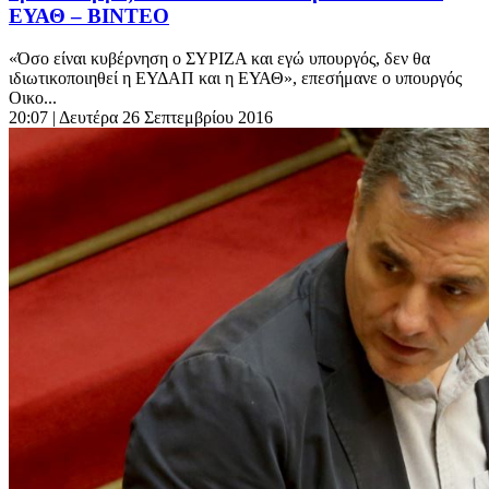
ΕΥΑΘ – ΒΙΝΤΕΟ
«Όσο είναι κυβέρνηση ο ΣΥΡΙΖΑ και εγώ υπουργός, δεν θα
ιδιωτικοποιηθεί η ΕΥΔΑΠ και η ΕΥΑΘ», επεσήμανε ο υπουργός
Οικο...
20:07
| Δευτέρα 26 Σεπτεμβρίου 2016