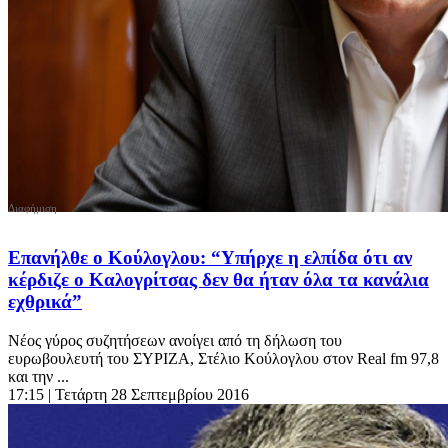
Επανήλθε ο Κούλογλου: “Υπήρχε η ελπίδα ότι αν
κέρδιζε ο Καλογρίτσας δεν θα ήταν όλα τα κανάλια
εχθρικά”
Νέος γύρος συζητήσεων ανοίγει από τη δήλωση του
ευρωβουλευτή του ΣΥΡΙΖΑ, Στέλιο Κούλογλου στον Real fm 97,8
και την ...
17:15
| Τετάρτη 28 Σεπτεμβρίου 2016