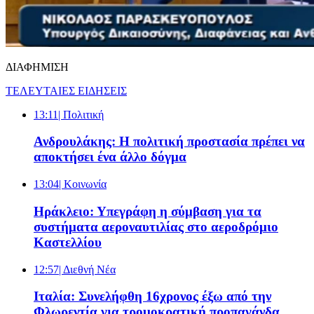
ΔΙΑΦΗΜΙΣΗ
ΤΕΛΕΥΤΑΙΕΣ ΕΙΔΗΣΕΙΣ
13:11
| Πολιτική
Ανδρουλάκης: Η πολιτική προστασία πρέπει να
αποκτήσει ένα άλλο δόγμα
13:04
| Κοινωνία
Ηράκλειο: Υπεγράφη η σύμβαση για τα
συστήματα αεροναυτιλίας στο αεροδρόμιο
Καστελλίου
12:57
| Διεθνή Νέα
Ιταλία: Συνελήφθη 16χρονος έξω από την
Φλωρεντία για τρομοκρατική προπαγάνδα