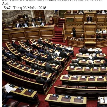
Λοβ...
15:47
| Τρίτη 08 Μαΐου 2018