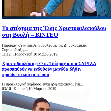
Το ατύχημα της Έυης Χριστοφιλοπούλου
στη Βουλή – ΒΙΝΤΕΟ
Παραπάτησε κι έπεσε η βουλευτής της Δημοκρατικής
Συμπαράταξης...
11:12
| Παρασκευή 10 Μαΐου 2019
Χριστοδουλάκης: Ο κ. Τσίπρας και ο ΣΥΡΙΖΑ
προσπαθούν να ενδυθούν μανδύα δήθεν
προοδευτικού μετώπου
Η προεκλογική περίοδος είναι ήδη παρατεταμένη...
03:16
| Κυριακή 10 Μαρτίου 2019