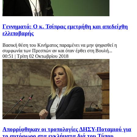
Γεννηματά: Ο κ. Τσίπρας εμετρήθη και απεδείχθη
ελλιποβαρής
Βασική θέση του Κινήματος παραμένει να μην ψηφισθεί η
συμφωνία των Πρεσπών αν και όταν έρθει στη Βουλή...
00:51
| Τρίτη 02 Οκτωβρίου 2018
Απορρίφθηκαν οι τροπολογίες ΔΗΣΥ-Ποταμιού για
το αυτόφωρο στα εγκλήματα διά του Τύπου