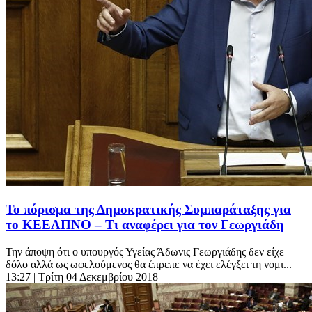
Το πόρισμα της Δημοκρατικής Συμπαράταξης για
το ΚΕΕΛΠΝΟ – Τι αναφέρει για τον Γεωργιάδη
Την άποψη ότι ο υπουργός Υγείας Άδωνις Γεωργιάδης δεν είχε
δόλο αλλά ως ωφελούμενος θα έπρεπε να έχει ελέγξει τη νομι...
13:27
| Τρίτη 04 Δεκεμβρίου 2018