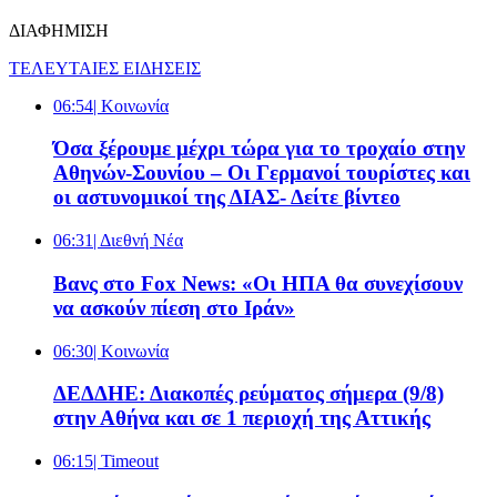
ΔΙΑΦΗΜΙΣΗ
ΤΕΛΕΥΤΑΙΕΣ ΕΙΔΗΣΕΙΣ
06:54
| Κοινωνία
Όσα ξέρουμε μέχρι τώρα για το τροχαίο στην
Αθηνών-Σουνίου – Οι Γερμανοί τουρίστες και
οι αστυνομικοί της ΔΙΑΣ- Δείτε βίντεο
06:31
| Διεθνή Νέα
Βανς στο Fox News: «Οι ΗΠΑ θα συνεχίσουν
να ασκούν πίεση στο Ιράν»
06:30
| Κοινωνία
ΔΕΔΔΗΕ: Διακοπές ρεύματος σήμερα (9/8)
στην Αθήνα και σε 1 περιοχή της Αττικής
06:15
| Timeout