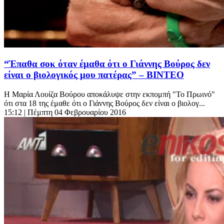
“Έπαθα σοκ όταν έμαθα ότι ο Γιάννης Βούρος δεν
είναι ο βιολογικός μου πατέρας” – ΒΙΝΤΕΟ
Η Μαρία Λουίζα Βούρου αποκάλυψε στην εκπομπή "Το Πρωινό"
ότι στα 18 της έμαθε ότι ο Γιάννης Βούρος δεν είναι ο βιολογ...
15:12
| Πέμπτη 04 Φεβρουαρίου 2016