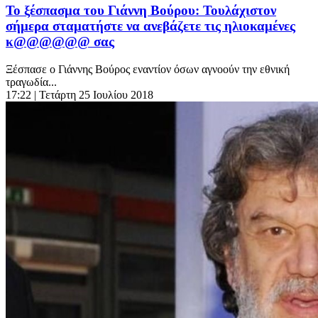
Το ξέσπασμα του Γιάννη Βούρου: Τουλάχιστον
σήμερα σταματήστε να ανεβάζετε τις ηλιοκαμένες
κ@@@@@@ σας
Ξέσπασε ο Γιάννης Βούρος εναντίον όσων αγνοούν την εθνική
τραγωδία...
17:22
| Τετάρτη 25 Ιουλίου 2018