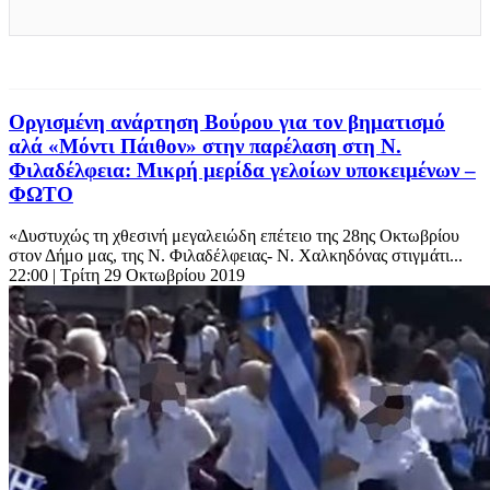
Οργισμένη ανάρτηση Βούρου για τον βηματισμό
αλά «Μόντι Πάιθον» στην παρέλαση στη Ν.
Φιλαδέλφεια: Μικρή μερίδα γελοίων υποκειμένων –
ΦΩΤΟ
«Δυστυχώς τη χθεσινή μεγαλειώδη επέτειο της 28ης Οκτωβρίου
στον Δήμο μας, της Ν. Φιλαδέλφειας- Ν. Χαλκηδόνας στιγμάτι...
22:00
| Τρίτη 29 Οκτωβρίου 2019