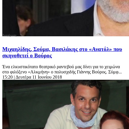
Μιχαηλίδης, Σούμα, Βασιλάκης στο «Ανατόλ» που
σκηνοθετεί ο Βούρος
Ένα ελκυστικότατο θεατρικό ραντεβού μας δίνει για το χειμώνα
στο φιλόξενο «Αλκμήνη» ο πολυσχιδής Γιάννης Βούρος. Σύμφ...
15:20
| Δευτέρα 11 Ιουνίου 2018