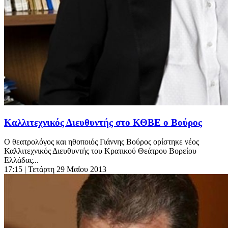
Καλλιτεχνικός Διευθυντής στο ΚΘΒΕ o Βούρος
Ο θεατρολόγος και ηθοποιός Γιάννης Βούρος ορίστηκε νέος
Καλλιτεχνικός Διευθυντής του Κρατικού Θεάτρου Βορείου
Ελλάδας...
17:15
| Τετάρτη 29 Μαΐου 2013