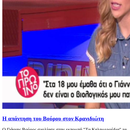
Η απάντηση του Βούρου στον Κρανιδιώτη
Ο Γιάννης Βούρος σχολίασε στην εκπομπή "Tα Καλημερούδια" τα