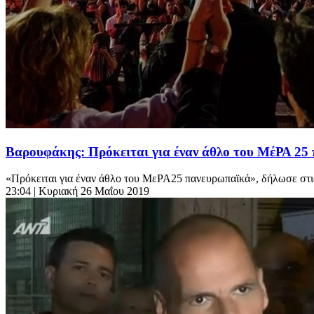
Βαρουφάκης: Πρόκειται για έναν άθλο του ΜέΡΑ 2
«Πρόκειται για έναν άθλο του ΜεΡΑ25 πανευρωπαϊκά», δήλωσε στις
23:04
| Κυριακή 26 Μαΐου 2019