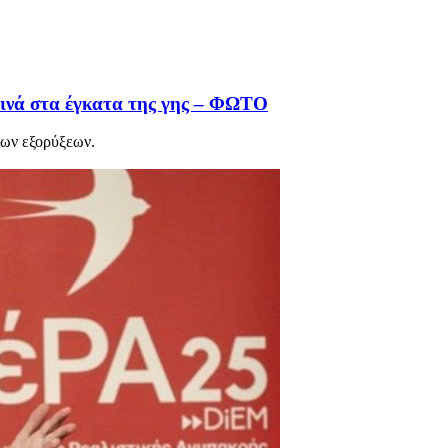
τινά στα έγκατα της γης – ΦΩΤΟ
των εξορύξεων.