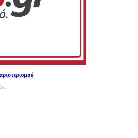
αριστερισμού
 ...