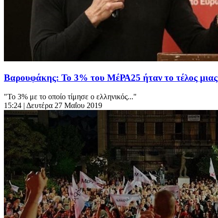
Βαρουφάκης: Το 3% του ΜέΡΑ25 ήταν το τέλος μιας
"Το 3% με το οποίο τίμησε ο ελληνικός..."
15:24
| Δευτέρα 27 Μαΐου 2019