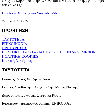
Όλες οι ειδήσεις από την Ελλάδα και τον κόσμο με την εγκυρότητα
του enikos.gr.
Facebook
X
Instagram
YouTube
Viber
© 2026 ENIKOS
ΠΛΟΗΓΗΣΗ
ΤΑΥΤΟΤΗΤΑ
ΕΠΙΚΟΙΝΩΝΙΑ
ΟΡΟΙ ΧΡΗΣΗΣ
ΠΟΛΙΤΙΚΗ ΠΡΟΣΤΑΣΙΑΣ ΠΡΟΣΩΠΙΚΩΝ ΔΕΔΟΜΕΝΩΝ
ΠΟΛΙΤΙΚΗ COOKIES
Κρατική Διαφήμιση
ΤΑΥΤΟΤΗΤΑ
Εκδότης:
Νίκος Χατζηνικολάου
Γενικός Διευθυντής - Διαχειριστής:
Μάνος Νιφλής
Διευθύντρια Σύνταξης:
Στεφανία Κασίμη
Ιδιοκτησία - Δικαιούχος domain:
ENIKOS AE