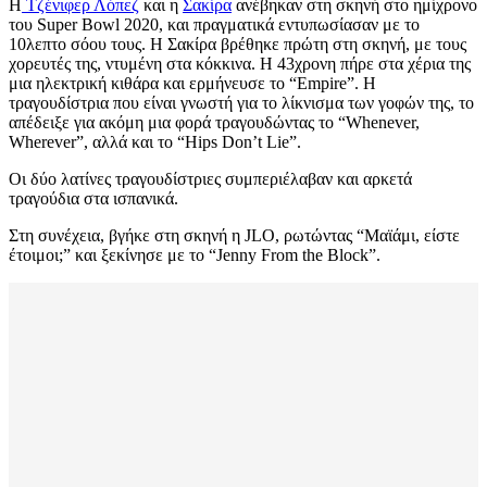
Η
Τζένιφερ Λόπεζ
και η
Σακίρα
ανέβηκαν στη σκηνή στο ημίχρονο
του Super Bowl 2020, και πραγματικά εντυπωσίασαν με το
10λεπτο σόου τους. Η Σακίρα βρέθηκε πρώτη στη σκηνή, με τους
χορευτές της, ντυμένη στα κόκκινα. Η 43χρονη πήρε στα χέρια της
μια ηλεκτρική κιθάρα και ερμήνευσε το “Empire”. Η
τραγουδίστρια που είναι γνωστή για το λίκνισμα των γοφών της, το
απέδειξε για ακόμη μια φορά τραγουδώντας το “Whenever,
Wherever”, αλλά και το “Hips Don’t Lie”.
Οι δύο λατίνες τραγουδίστριες συμπεριέλαβαν και αρκετά
τραγούδια στα ισπανικά.
Στη συνέχεια, βγήκε στη σκηνή η JLO, ρωτώντας “Μαϊάμι, είστε
έτοιμοι;” και ξεκίνησε με το “Jenny From the Block”.