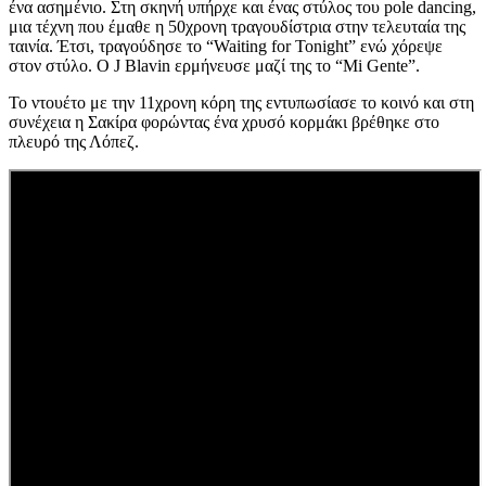
ένα ασημένιο. Στη σκηνή υπήρχε και ένας στύλος του pole dancing,
μια τέχνη που έμαθε η 50χρονη τραγουδίστρια στην τελευταία της
ταινία. Έτσι, τραγούδησε το “Waiting for Tonight” ενώ χόρεψε
στον στύλο. Ο J Blavin ερμήνευσε μαζί της το “Mi Gente”.
Το ντουέτο με την 11χρονη κόρη της εντυπωσίασε το κοινό και στη
συνέχεια η Σακίρα φορώντας ένα χρυσό κορμάκι βρέθηκε στο
πλευρό της Λόπεζ.