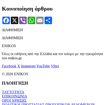
Κοινοποίηση άρθρου
Facebook
X
Viber
WhatsApp
Email
Μοιραστείτε
ΔΙΑΦΗΜΙΣΗ
ΔΙΑΦΗΜΙΣΗ
ENIKOS
Όλες οι ειδήσεις από την Ελλάδα και τον κόσμο με την εγκυρότητα
του enikos.gr.
Facebook
X
Instagram
YouTube
Viber
© 2026 ENIKOS
ΠΛΟΗΓΗΣΗ
ΤΑΥΤΟΤΗΤΑ
ΕΠΙΚΟΙΝΩΝΙΑ
ΟΡΟΙ ΧΡΗΣΗΣ
ΠΟΛΙΤΙΚΗ ΠΡΟΣΤΑΣΙΑΣ ΠΡΟΣΩΠΙΚΩΝ ΔΕΔΟΜΕΝΩΝ