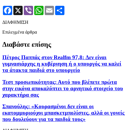
Facebook
X
Viber
WhatsApp
Email
Μοιραστείτε
ΔΙΑΦΗΜΙΣΗ
Επιλεγμένα άρθρα
Διαβάστε επίσης
Πέτρος Παππάς στον Realfm 97,8: Δεν είναι
γυμνασιάρχης η κυβέρνηση ή ο υπουργός να καλεί
τα άτακτα παιδιά στο υπουργείο
Τεστ προσωπικότητας: Αυτό που βλέπετε πρώτα
στην εικόνα αποκαλύπτει το αρνητικό στοιχείο του
χαρακτήρα σας
Σπανούλης: «Κουρασμένοι δεν είναι οι
εκατομμυριούχοι μπασκετμπολίστες, αλλά οι γονείς
που δουλεύουν για τα παιδιά τους»