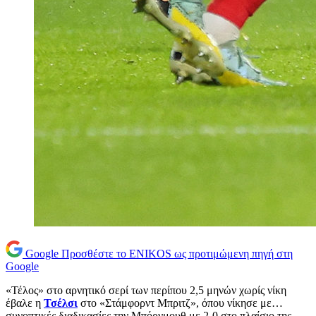
Google
Προσθέστε το ENIKOS ως προτιμώμενη πηγή στη
Google
«Τέλος» στο αρνητικό σερί των περίπου 2,5 μηνών χωρίς νίκη
έβαλε η
Τσέλσι
στο «Στάμφορντ Μπριτζ», όπου νίκησε με…
συνοπτικές διαδικασίες την Μπόρνμουθ με 2-0 στο πλαίσιο της