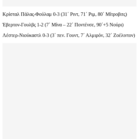
Κρίσταλ Πάλας-Φούλαμ 0-3 (31΄ Ριντ, 71΄ Ριμ, 80΄ Μίτροβιτς)
Έβερτον-Γουλβς 1-2 (7΄ Μίνα – 22΄ Ποντένσε, 90΄+5 Νούρι)
Λέστερ-Νιούκαστλ 0-3 (3΄ πεν. Γουντ, 7΄ Αλμιρόν, 32΄ Ζοέλιντον)