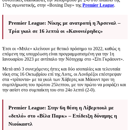
17ης αγωνιστικής, στην «Boxing Day» της
Premier League
.
Premier League: Νίκης με ανατροπή η Άρσεναλ –
Τρία γκολ σε 16 λεπτά οι «Κανονιέρηδες»
Έτσι οι «Μπλε» κλείνουν με θετικό πρόσημο το 2022, καθώς η
επόμενη της υποχρέωση είναι προγραμματισμένη για την 1η
Ιανουαρίου 2023 με αντίπαλο την Νότιγχαμ στο «Σίτι Γκράουντ».
Μετά από 3 συνεχόμενες ήττες και δύο ισοπαλίες και τελευταία
νίκη στις 16 Οκτωβρίου επί της Λιντς, οι Λονδρέζοι επέστρεψαν
στα «τρίποντα» με τα γκολ των Χάβερτς και Μάουντ πριν τη
συμπλήρωση του πρώτου 25λεπτου, με τον πρώτο να μοιράζει και
την ασίστ στο συμπαίκτη του στο 24ο λεπτό (2-0).
Premier League: Στην 6η θέση η Λίβερπουλ με
«διπλό» στο «Βίλα Παρκ» – Επίδειξη δύναμης η
Νιούκαστλ