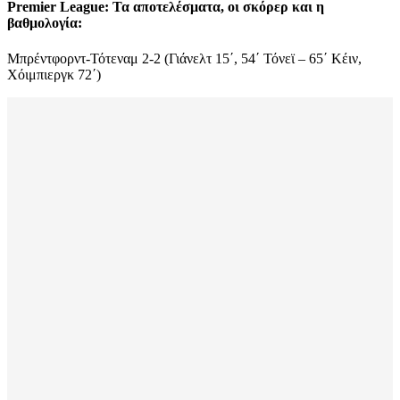
Premier League: Τα αποτελέσματα, οι σκόρερ και η
βαθμολογία:
Μπρέντφορντ-Τότεναμ 2-2 (Γιάνελτ 15΄, 54΄ Τόνεϊ – 65΄ Κέιν,
Χόιμπιεργκ 72΄)