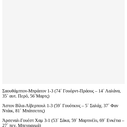
Σαουθάμπτον-Μπράιτον 1-3 (74΄ Γουόρντ-Πράους – 14΄ Λαλάνα,
35΄ αυτ. Περό, 56΄Μαρτς)
Άστον Βίλα-Λίβερπουλ 1-3 (59΄ Γουότκινς – 5΄ Σαλάχ, 37΄ Φαν
Ντάικ, 81΄ Μπάτσετιτς)
Άρσεναλ-Γουέστ Χαμ 3-1 (53΄ Σάκα, 59΄ Μαρτινέλι, 69΄ Ενκέτια –
27΄ πεν. Μπενραχμά)