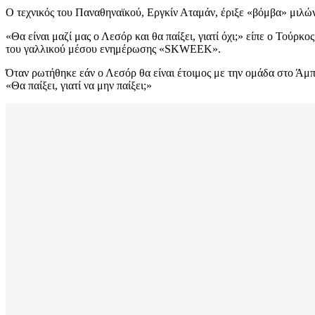
Ο τεχνικός του Παναθηναϊκού, Εργκίν Αταμάν, έριξε «βόμβα» μιλώντ
«Θα είναι μαζί μας ο Λεσόρ και θα παίξει, γιατί όχι;» είπε ο Τού
του γαλλικού μέσου ενημέρωσης «SKWEEK».
Όταν ρωτήθηκε εάν ο Λεσόρ θα είναι έτοιμος με την ομάδα στο Άμπ
«Θα παίξει, γιατί να μην παίξει;»