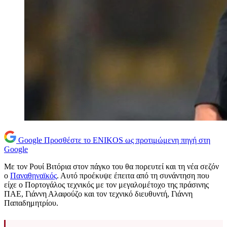
Google
Προσθέστε το ENIKOS ως προτιμώμενη πηγή στη
Google
Με τον Ρουί Βιτόρια στον πάγκο του θα πορευτεί και τη νέα σεζόν
ο
Παναθηναϊκός
. Αυτό προέκυψε έπειτα από τη συνάντηση που
είχε ο Πορτογάλος τεχνικός με τον μεγαλομέτοχο της πράσινης
ΠΑΕ, Γιάννη Αλαφούζο και τον τεχνικό διευθυντή, Γιάννη
Παπαδημητρίου.