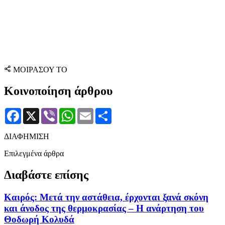
ΜΟΙΡΑΣΟΥ ΤΟ
Κοινοποίηση άρθρου
Facebook
X
Viber
WhatsApp
Email
Μοιραστείτε
ΔΙΑΦΗΜΙΣΗ
Επιλεγμένα άρθρα
Διαβάστε επίσης
Καιρός: Μετά την αστάθεια, έρχονται ξανά σκόνη
και άνοδος της θερμοκρασίας – Η ανάρτηση του
Θοδωρή Κολυδά