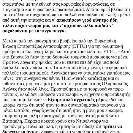
σταματήσω με την εθνική στις κορυφαίες διοργανώσεις, σε
Παγκόσμια και Ευρωπαϊκά πρωταθλήματα. Από το πρωί βλέπω ότι
μου στέλνουν συγχαρητήρια και πολλά νέα παιδιά και ελπίζω μέσα
από αυτή την επιτυχία και
ν’ αποκτήσουν γερό κίνητρο ήδη
ταλαντούχοι νεαροί μας και ν’ αρχίσουν άλλα παιδιά ν’
ασχολούνται με το πινγκ πονγκ
».
Μετά κι από την απονομή του βραβείου από την Ευρωπαϊκή
Ένωση Επιτραπέζιας Αντισφαίρισης (ETTU) για την ολυμπιακή
πρόκριση ο Γκιώνης μίλησε και στην ιστοσελίδα της ETTU. «Αυτό
στο Σαράγεβο ήταν το πιο δύσκολο τουρνουά πρόκρισης για μένα.
Πρώτον, λόγω της ηλικίας μου κι έπειτα επειδή είχα μια πολύ
δύσκολη σεζόν πίσω μου. Τα τελευταία δύο χρόνια, υπέφερα από
πολλούς τραυματισμούς. Αναγκάστηκα να σταματήσω για τέσσερις
μήνες, στη συνέχεια για πέντε. Ήμουν εκτός κατάταξης και οι
πιθανότητές μου να είμαι με αυτό το κριτήριο στους Ολυμπιακούς
Αγώνες ήταν πολύ λίγες. Προσπάθησα με τα τουρνουά να πάρω
πόντους, αλλά δεν μπόρεσα να προλάβω», εξήγησε ο πρωταθλητής
μας και συμπλήρωσε: «
Είχαμε πολύ αγχωτικές μέρες
εδώ και
μπορώ να πω ότι αυτό ήταν το πιο συναισθηματικό τουρνουά για
μένα. Ωστόσο, γνωρίζοντας ότι αυτή ήταν η μόνη μου ευκαιρία,
ετοίμασα μια καλή στρατηγική με τον προπονητή μου Κώστα
Βατσακλή. Πέρασα αρκετό χρόνο στο Ντίσελντορφ για
προπόνηση. Πάνω απ’ όλα, η εμπειρία με δίδαξε ότι
πρέπει να
διώχνεις το άγχος
– διαφορετικά, το να παίζεις επτά αγώνες σε