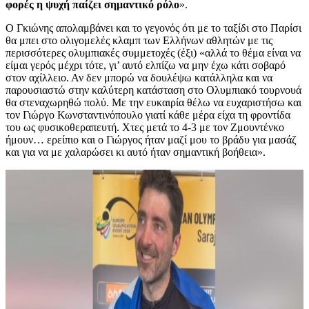
φορές η ψυχή παίζει σημαντικό ρόλο
».
Ο Γκιώνης απολαμβάνει και το γεγονός ότι με το ταξίδι στο Παρίσι
θα μπει στο ολιγομελές κλαμπ των Ελλήνων αθλητών με τις
περισσότερες ολυμπιακές συμμετοχές (έξι) «αλλά το θέμα είναι να
είμαι γερός μέχρι τότε, γι’ αυτό ελπίζω να μην έχω κάτι σοβαρό
στον αχίλλειο. Αν δεν μπορώ να δουλέψω κατάλληλα και να
παρουσιαστώ στην καλύτερη κατάσταση στο Ολυμπιακό τουρνουά
θα στεναχωρηθώ πολύ. Με την ευκαιρία θέλω να ευχαριστήσω και
τον Γιώργο Κωνσταντινόπουλο γιατί κάθε μέρα είχα τη φροντίδα
του ως φυσικοθεραπευτή. Χτες μετά το 4-3 με τον Ζμουντένκο
ήμουν… ερείπιο και ο Γιώργος ήταν μαζί μου το βράδυ για μασάζ
και για να με χαλαρώσει κι αυτό ήταν σημαντική βοήθεια».