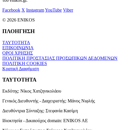
του enikos.gr.
Facebook
X
Instagram
YouTube
Viber
© 2026 ENIKOS
ΠΛΟΗΓΗΣΗ
ΤΑΥΤΟΤΗΤΑ
ΕΠΙΚΟΙΝΩΝΙΑ
ΟΡΟΙ ΧΡΗΣΗΣ
ΠΟΛΙΤΙΚΗ ΠΡΟΣΤΑΣΙΑΣ ΠΡΟΣΩΠΙΚΩΝ ΔΕΔΟΜΕΝΩΝ
ΠΟΛΙΤΙΚΗ COOKIES
Κρατική Διαφήμιση
ΤΑΥΤΟΤΗΤΑ
Εκδότης:
Νίκος Χατζηνικολάου
Γενικός Διευθυντής - Διαχειριστής:
Μάνος Νιφλής
Διευθύντρια Σύνταξης:
Στεφανία Κασίμη
Ιδιοκτησία - Δικαιούχος domain:
ENIKOS AE