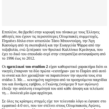
Επιπλέον, θα βρεθεί στην κορυφή του πίνακα με τους Έλληνες
αθλητές που έχουν τις περισσότερες Ολυμπιακές συμμετοχές.
Πηγαίνει δίπλα στον ιστιοπλόο Τάσο Μπουντούρη, την Άγη
Κασούμη από τη σκοποβολή και την Ευαγγελία Ψάρρα από την
τοξοβολία, ενώ ξεπέρασε τον θρυλικό Καλλίνικο Κρεάνγκα, που
έχει το δικό του σπουδαίο σερί στην επιτραπέζια αντισφαίριση από
το 1996 έως το 2012.
Οι
ημιτελικοί του σταδίου 2
είχαν καθοριστικό χαρακτήρα διότι οι
νικητές έπαιρναν τα δύο πρώτα «εισιτήρια» για το Παρίσι από αυτό
το event και δεν χρειαζόταν να παρατείνουν την αγωνία τους στα
στάδιο 3. Με… κεκτημένη ταχύτητα από τα προηγούμενα παιχνίδια
του και δυνάμεις εφήβου, ο Γκιώνης (νούμερο 9 των αγώνων)
έδειξε την απόλυτη ετοιμότητά του από κάθε άποψη και τελείωσε
τη… δουλειά μία ώρα αρχύτερα.
Σε όλες τις κρίσιμες στιγμές είχε τον τελευταίο λόγο κι έφτασε στο
εμφατικό 4-0 σετ, που τον στέλνει στους Ολυμπιακούς Αγώνες.