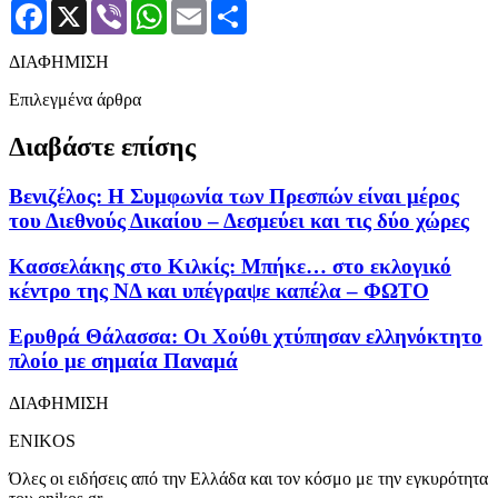
Facebook
X
Viber
WhatsApp
Email
Μοιραστείτε
ΔΙΑΦΗΜΙΣΗ
Επιλεγμένα άρθρα
Διαβάστε επίσης
Βενιζέλος: Η Συμφωνία των Πρεσπών είναι μέρος
του Διεθνούς Δικαίου – Δεσμεύει και τις δύο χώρες
Κασσελάκης στο Κιλκίς: Μπήκε… στο εκλογικό
κέντρο της ΝΔ και υπέγραψε καπέλα – ΦΩΤΟ
Ερυθρά Θάλασσα: Οι Χούθι χτύπησαν ελληνόκτητο
πλοίο με σημαία Παναμά
ΔΙΑΦΗΜΙΣΗ
ENIKOS
Όλες οι ειδήσεις από την Ελλάδα και τον κόσμο με την εγκυρότητα