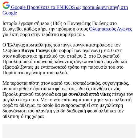
Google
Προσθέστε το ENIKOS ως προτιμώμενη πηγή στη
Google
Ιστορία έγραψε σήμερα (18/5) ο Παναγιώτης Γκιώνης στο
Σεράγεβο, καθώς πήρε την πρόκριση στους
Ολυμπιακούς Αγώνες
για έκτη φορά στην τεράστια καριέρα του.
Ο Έλληνας πρωταθλητής του πινγκ πονγκ κατατρόπωσε τον
Σλοβάκο
Βανγκ Γιανγκ
(4ο φαβορί των αγώνων) με 4-0 σετ
στον καθοριστικό ημιτελικό του σταδίου 2, στο Ευρωπαϊκό
Προολυμπιακό τουρνουά, κάνοντας συγκλονιστικό παιχνίδι και
εξασφαλίζοντας με εντυπωσιακό τρόπο την παρουσία του στο
Παρίσι στο αγώνισμα του απλού.
Με τεράστια πίστη στον εαυτό του, ισοπεδωτικός, συγκινητικός,
ανταποκρίθηκε άριστα και φέτος στις ειδικές συνθήκες ενός
Προολυμπακού τουρνουά και
με συνολικά επτά νίκες
πέτυχε τον
μεγάλο στόχο του. Με το νέο επίτευγμά του τίμησε για πολλοστή
φορά το άθλημα, το οποίο θα εκπροσωπηθεί στη μεγαλύτερη
διοργάνωση του πλανήτη για 8η διαδοχική φορά αλλά και τον
αθλητισμό της χώρας.