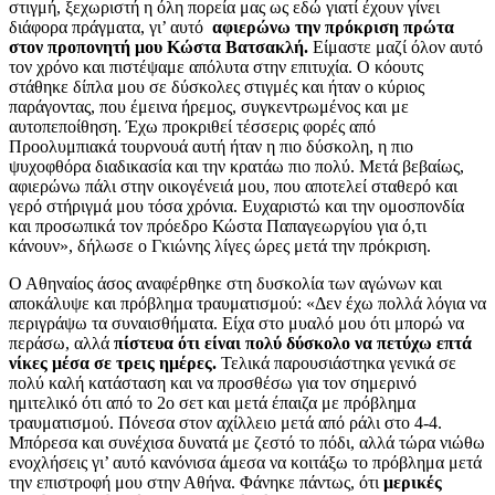
στιγμή, ξεχωριστή η όλη πορεία μας ως εδώ γιατί έχουν γίνει
διάφορα πράγματα, γι’ αυτό
αφιερώνω την πρόκριση πρώτα
στον προπονητή μου Κώστα Βατσακλή.
Είμαστε μαζί όλον αυτό
τον χρόνο και πιστέψαμε απόλυτα στην επιτυχία. Ο κόουτς
στάθηκε δίπλα μου σε δύσκολες στιγμές και ήταν ο κύριος
παράγοντας, που έμεινα ήρεμος, συγκεντρωμένος και με
αυτοπεποίθηση. Έχω προκριθεί τέσσερις φορές από
Προολυμπιακά τουρνουά αυτή ήταν η πιο δύσκολη, η πιο
ψυχοφθόρα διαδικασία και την κρατάω πιο πολύ. Μετά βεβαίως,
αφιερώνω πάλι στην οικογένειά μου, που αποτελεί σταθερό και
γερό στήριγμά μου τόσα χρόνια. Ευχαριστώ και την ομοσπονδία
και προσωπικά τον πρόεδρο Κώστα Παπαγεωργίου για ό,τι
κάνουν», δήλωσε ο Γκιώνης λίγες ώρες μετά την πρόκριση.
Ο Αθηναίος άσος αναφέρθηκε στη δυσκολία των αγώνων και
αποκάλυψε και πρόβλημα τραυματισμού: «Δεν έχω πολλά λόγια να
περιγράψω τα συναισθήματα. Είχα στο μυαλό μου ότι μπορώ να
περάσω, αλλά
πίστευα ότι είναι πολύ δύσκολο να πετύχω επτά
νίκες μέσα σε τρεις ημέρες.
Τελικά παρουσιάστηκα γενικά σε
πολύ καλή κατάσταση και να προσθέσω για τον σημερινό
ημιτελικό ότι από το 2ο σετ και μετά έπαιζα με πρόβλημα
τραυματισμού. Πόνεσα στον αχίλλειο μετά από ράλι στο 4-4.
Μπόρεσα και συνέχισα δυνατά με ζεστό το πόδι, αλλά τώρα νιώθω
ενοχλήσεις γι’ αυτό κανόνισα άμεσα να κοιτάξω το πρόβλημα μετά
την επιστροφή μου στην Αθήνα. Φάνηκε πάντως, ότι
μερικές