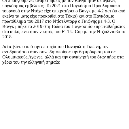
Οι προηγούμενες αναμετρήσεις με τον Βανγκ ήταν σε αγώνες
παγκόσμιας εμβέλειας. To 2021 στο Παγκόσμιο Προολυμπιακό
τουρνουά στην Ντόχα είχε επικρατήσει ο Βανγκ με 4-2 σετ (κι από
εκείνο τα ματς είχε προκριθεί στο Τόκιο) και στο Παγκόσμιο
πρωτάθλημα του 2017 στο Ντίσελντορφ ο Γκιώνης με 4-3. Ο
Βανγκ μπήκε το 2019 στη 16άδα του Παγκοσμίου πρωταθλήματος
στο απλό, ενώ ήταν νικητής του ETTU Cup με την Ντζιάλντοβο το
2018.
Δείτε βίντεο από την επιτυχία του Παναγιώτη Γκιώνη, την
αντίδρασή του όταν συνειδητοποίησε την 6η πρόκριση του σε
Ολυμπιακούς Αγώνες, αλλά και την συγκίνησή του όταν πήρε στα
χέρια του την ελληνική σημαία: