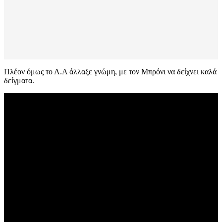
Πλέον όμως το Λ.Α άλλαξε γνώμη, με τον Μπρόνι να δείχνει καλά
δείγματα.