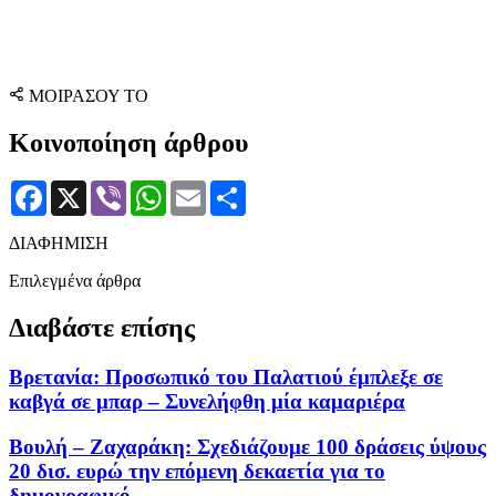
ΜΟΙΡΑΣΟΥ ΤΟ
Κοινοποίηση άρθρου
Facebook
X
Viber
WhatsApp
Email
Μοιραστείτε
ΔΙΑΦΗΜΙΣΗ
Επιλεγμένα άρθρα
Διαβάστε επίσης
Βρετανία: Προσωπικό του Παλατιού έμπλεξε σε
καβγά σε μπαρ – Συνελήφθη μία καμαριέρα
Βουλή – Ζαχαράκη: Σχεδιάζουμε 100 δράσεις ύψους
20 δισ. ευρώ την επόμενη δεκαετία για το
δημογραφικό