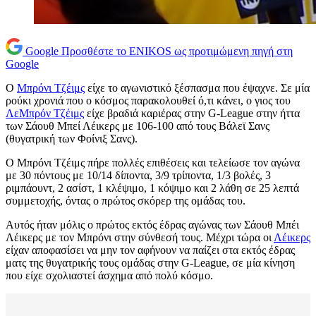
Google
Προσθέστε το ENIKOS ως προτιμώμενη πηγή στη
Google
Ο
Μπρόνι Τζέιμς
είχε το αγωνιστικό ξέσπασμα που έψαχνε. Σε μία
ρούκι χρονιά που ο κόσμος παρακολουθεί ό,τι κάνει, ο γιος του
ΛεΜπρόν Τζέιμς
είχε βραδιά καριέρας στην G-League στην ήττα
των Σάουθ Μπεί Λέικερς με 106-100 από τους Βάλεϊ Σανς
(θυγατρική των Φοίνιξ Σανς).
Ο Μπρόνι Τζέιμς πήρε πολλές επιθέσεις και τελείωσε τον αγώνα
με 30 πόντους με 10/14 δίποντα, 3/9 τρίποντα, 1/3 βολές, 3
ριμπάουντ, 2 ασίστ, 1 κλέψιμο, 1 κόψιμο και 2 λάθη σε 25 λεπτά
συμμετοχής, όντας ο πρώτος σκόρερ της ομάδας του.
Αυτός ήταν μόλις ο πρώτος εκτός έδρας αγώνας των Σάουθ Μπέι
Λέικερς με τον Μπρόνι στην σύνθεσή τους. Μέχρι τώρα οι
Λέικερς
είχαν αποφασίσει να μην τον αφήνουν να παίζει στα εκτός έδρας
ματς της θυγατρικής τους ομάδας στην G-League, σε μία κίνηση
που είχε σχολιαστεί άσχημα από πολύ κόσμο.