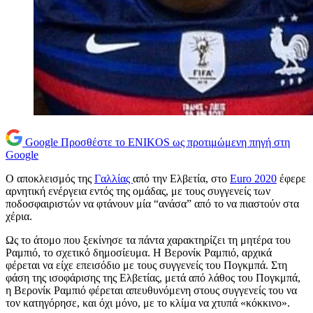
Google
Προσθέστε το ENIKOS ως προτιμώμενη πηγή στη
Google
Ο αποκλεισμός της
Γαλλίας
από την Ελβετία, στο
Euro 2020
έφερε
αρνητική ενέργεια εντός της ομάδας, με τους συγγενείς των
ποδοσφαιριστών να φτάνουν μία “ανάσα” από το να πιαστούν στα
χέρια.
Ως το άτομο που ξεκίνησε τα πάντα χαρακτηρίζει τη μητέρα του
Ραμπιό, το σχετικό δημοσίευμα. Η Βερονίκ Ραμπιό, αρχικά
φέρεται να είχε επεισόδιο με τους συγγενείς του Πογκμπά. Στη
φάση της ισοφάρισης της Ελβετίας, μετά από λάθος του Πογκμπά,
η Βερονίκ Ραμπιό φέρεται απευθυνόμενη στους συγγενείς του να
τον κατηγόρησε, και όχι μόνο, με το κλίμα να χτυπά «κόκκινο».