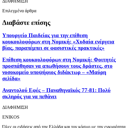
ΔΙΑΦΗΜΙΣΗ
Επιλεγμένα άρθρα
Διαβάστε επίσης
Υπουργείο Παιδείας για την επίθεση
κουκουλοφόρων στη Νομική: «Χυδαία ενέργεια
βίας, παραπέμπει σε φασιστικές πρακτικές»
Επίθεση κουκουλοφόρων στη Νομική: Φοιτητές
προσπάθησαν να απωθήσουν τους δράστες, στο
νοσοκομείο υποψήφιος διδάκτωρ – «Μαύρη
σελίδα»
Αναντολού Εφές – Παναθηναϊκός 77-81: Πολύ
σκληρός για να πεθάνει
ΔΙΑΦΗΜΙΣΗ
ENIKOS
Όλες οι ειδήσεις από την Ελλάδα και τον κόσμο με την εγκυρότητα