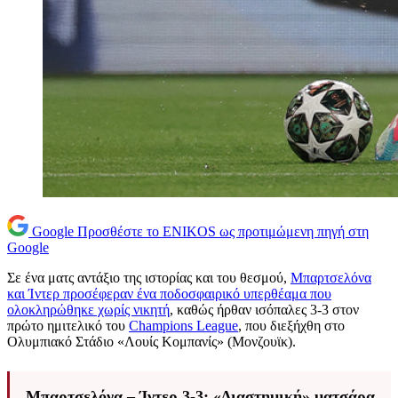
Google
Προσθέστε το ENIKOS ως προτιμώμενη πηγή στη
Google
Σε ένα ματς αντάξιο της ιστορίας και του θεσμού,
Μπαρτσελόνα
και Ίντερ προσέφεραν ένα ποδοσφαιρικό υπερθέαμα που
ολοκληρώθηκε χωρίς νικητή
, καθώς ήρθαν ισόπαλες 3-3 στον
πρώτο ημιτελικό του
Champions League
, που διεξήχθη στο
Ολυμπιακό Στάδιο «Λουίς Κομπανίς» (Μονζουϊκ).
Μπαρτσελόνα – Ίντερ 3-3: «Διαστημική» ματσάρα