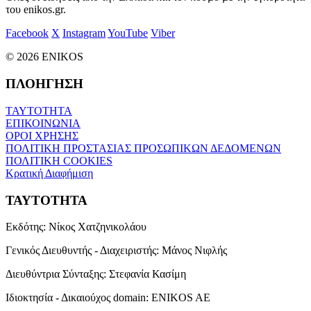
του enikos.gr.
Facebook
X
Instagram
YouTube
Viber
© 2026 ENIKOS
ΠΛΟΗΓΗΣΗ
ΤΑΥΤΟΤΗΤΑ
ΕΠΙΚΟΙΝΩΝΙΑ
ΟΡΟΙ ΧΡΗΣΗΣ
ΠΟΛΙΤΙΚΗ ΠΡΟΣΤΑΣΙΑΣ ΠΡΟΣΩΠΙΚΩΝ ΔΕΔΟΜΕΝΩΝ
ΠΟΛΙΤΙΚΗ COOKIES
Κρατική Διαφήμιση
ΤΑΥΤΟΤΗΤΑ
Εκδότης:
Νίκος Χατζηνικολάου
Γενικός Διευθυντής - Διαχειριστής:
Μάνος Νιφλής
Διευθύντρια Σύνταξης:
Στεφανία Κασίμη
Ιδιοκτησία - Δικαιούχος domain:
ENIKOS AE