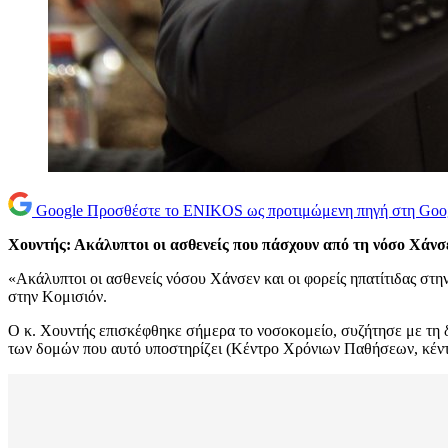
Google
Προσθέστε το ENIKOS ως προτιμώμενη πηγή στη Goo
Χουντής: Ακάλυπτοι οι ασθενείς που πάσχουν από τη νόσο Χάνσ
«Ακάλυπτοι οι ασθενείς νόσου Χάνσεν και οι φορείς ηπατίτιδας σ
στην Κομισιόν.
Ο κ. Χουντής επισκέφθηκε σήμερα το νοσοκομείο, συζήτησε με τη δ
των δομών που αυτό υποστηρίζει (Κέντρο Χρόνιων Παθήσεων, κέντρο