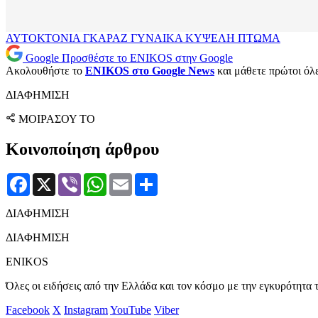
ΑΥΤΟΚΤΟΝΙΑ
ΓΚΑΡΑΖ
ΓΥΝΑΙΚΑ
ΚΥΨΕΛΗ
ΠΤΩΜΑ
Google
Προσθέστε το ENIKOS στην Google
Ακολουθήστε το
ENIKOS στο Google News
και μάθετε πρώτοι όλες
ΔΙΑΦΗΜΙΣΗ
ΜΟΙΡΑΣΟΥ ΤΟ
Κοινοποίηση άρθρου
Facebook
X
Viber
WhatsApp
Email
Μοιραστείτε
ΔΙΑΦΗΜΙΣΗ
ΔΙΑΦΗΜΙΣΗ
ENIKOS
Όλες οι ειδήσεις από την Ελλάδα και τον κόσμο με την εγκυρότητα τ
Facebook
X
Instagram
YouTube
Viber