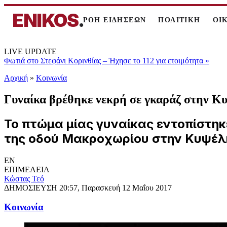
ENIKOS
.
ΡΟΗ ΕΙΔΗΣΕΩΝ
ΠΟΛΙΤΙΚΗ
ΟΙ
LIVE UPDATE
Φωτιά στο Στεφάνι Κορινθίας – Ήχησε το 112 για ετοιμότητα
»
Αρχική
»
Κοινωνία
Γυναίκα βρέθηκε νεκρή σε γκαράζ στην Κ
Το πτώμα μίας γυναίκας εντοπίστηκε
της οδού Μακροχωρίου στην Κυψέλη
EN
ΕΠΙΜΕΛΕΙΑ
Κώστας Τεό
ΔΗΜΟΣΙΕΥΣΗ
20:57, Παρασκευή 12 Μαΐου 2017
Κοινωνία