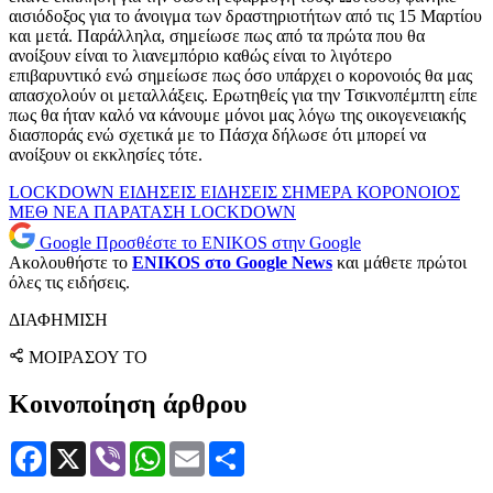
αισιόδοξος για το άνοιγμα των δραστηριοτήτων από τις 15 Μαρτίου
και μετά. Παράλληλα, σημείωσε πως από τα πρώτα που θα
ανοίξουν είναι το λιανεμπόριο καθώς είναι το λιγότερο
επιβαρυντικό ενώ σημείωσε πως όσο υπάρχει ο κορονοιός θα μας
απασχολούν οι μεταλλάξεις. Ερωτηθείς για την Τσικνοπέμπτη είπε
πως θα ήταν καλό να κάνουμε μόνοι μας λόγω της οικογενειακής
διασποράς ενώ σχετικά με το Πάσχα δήλωσε ότι μπορεί να
ανοίξουν οι εκκλησίες τότε.
LOCKDOWN
ΕΙΔΗΣΕΙΣ
ΕΙΔΗΣΕΙΣ ΣΗΜΕΡΑ
ΚΟΡΟΝΟΙΟΣ
ΜΕΘ
ΝΕΑ
ΠΑΡΑΤΑΣΗ LOCKDOWN
Google
Προσθέστε το ENIKOS στην Google
Ακολουθήστε το
ENIKOS στο Google News
και μάθετε πρώτοι
όλες τις ειδήσεις.
ΔΙΑΦΗΜΙΣΗ
ΜΟΙΡΑΣΟΥ ΤΟ
Κοινοποίηση άρθρου
Facebook
X
Viber
WhatsApp
Email
Μοιραστείτε