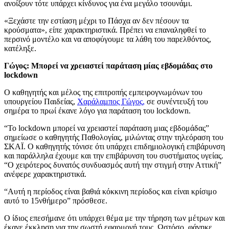
ανοίξουν τότε υπάρχει κίνδυνος για ένα μεγάλο τσουνάμι.
«Ξεχάστε την εστίαση μέχρι το Πάσχα αν δεν πέσουν τα
κρούσματα», είπε χαρακτηριστικά. Πρέπει να επαναληφθεί το
περσινό μοντέλο και να αποφύγουμε τα λάθη του παρελθόντος,
κατέληξε.
Γώγος: Μπορεί να χρειαστεί παράταση μίας εβδομάδας στο
lockdown
Ο καθηγητής και μέλος της επιτροπής εμπειρογνωμόνων του
υπουργείου Παιδείας,
Χαράλαμπος Γώγος,
σε συνέντευξή του
σημέρα το πρωί έκανε λόγο για παράταση του lockdown.
“Το lockdown μπορεί να χρειαστεί παράταση μιας εβδομάδας”
σημείωσε ο καθηγητής Παθολογίας, μιλώντας στην τηλεόραση του
ΣΚΑΪ. Ο καθηγητής τόνισε ότι υπάρχει επιδημιολογική επιβάρυνση
και παράλληλα έχουμε και την επιβάρυνση του συστήματος υγείας.
“Ο χειρότερος δυνατός συνδυασμός αυτή την στιγμή στην Αττική”
ανέφερε χαρακτηριστικά.
“Αυτή η περίοδος είναι βαθιά κόκκινη περίοδος και είναι κρίσιμο
αυτό το 15νθήμερο” πρόσθεσε.
Ο ίδιος επεσήμανε ότι υπάρχει θέμα με την τήρηση των μέτρων και
έκανε έκκληση για την σωστή εφαρμογή τους. Ωστόσο, φάνηκε