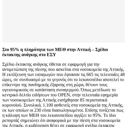
Στο 95% η πληρότητα των ΜΕΘ στην Αττική – Σχέδιο
έκτακτης ανάγκης στο ΕΣΥ
Σχέδιο έκτακτης ανάγκης τίθεται σε εφαρμογή για την
αντιμετώπιση της πίεσης που ασκείται στα νοσοκομεία της Αττικής.
Η εκτόξευση των εισαγωγών που έφτασαν τις 665 τις τελευταίες 48
ώρες, σε συνδυασμό με το γεγονός ότι το λεκανοπέδιο αποτελεί το
επίκεντρο της πανδημικής έξαρσης στη χώρα, θέτουν τους
υγειονομικούς σε κατάσταση συναγερμού. Όπως μετέδωσε το
κεντρικό δελτίο ειδήσεων του OPEN, στην τελευταία εφημερία
των νοσοκομείων της Αττικής εισήχθησαν 85 περιστατικά
κορονοϊού. Συνολικά, 1.100 ασθενείς στα νοσοκομεία της Αττικής,
εκ των οποίων οι 230 είναι διασωληνωμένοι. Επίσης τονίζεται πως
η κάλυψη των ΜΕΘ του λεκανοπεδίου αγγίζει το 95%. Το ίδιο
ρεπορτάζ σημειώνει ότι αναφορικά με την πίεση στα νοσοκομεία
της Αττικής, η κυβέρνηση θέτει σε εφαρμογή σχέδιο έκτακτης