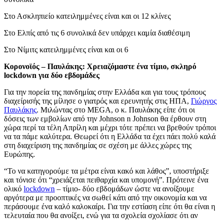
Στο Ασκληπιείο κατειλημμένες είναι και οι 12 κλίνες
Στο Ελπίς από τις 6 συνολικά δεν υπάρχει καμία διαθέσιμη
Στο Νίμιτς κατειλημμένες είναι και οι 6
Κορονοϊός – Παυλάκης: Χρειαζόμαστε ένα τίμιο, σκληρό
lockdown για δύο εβδομάδες
Για την πορεία της πανδημίας στην Ελλάδα και για τους τρόπους
διαχείρισής της μίλησε ο γιατρός και ερευνητής στις ΗΠΑ,
Γιώργος
Παυλάκης
. Μιλώντας στο MEGA, ο κ. Παυλάκης είπε ότι οι
δόσεις των εμβολίων από την Johnson n Johnson θα έρθουν στη
χώρα περί τα τέλη Απρίλη και μέχρι τότε πρέπει να βρεθούν τρόποι
να τα πάμε καλύτερα. Θεωρεί ότι η Ελλάδα τα έχει πάει πολύ καλά
στη διαχείριση της πανδημίας σε σχέση με άλλες χώρες της
Ευρώπης.
“Το να κατηγορούμε τα μέτρα είναι κακό και λάθος”, υποστήριξε
και τόνισε ότι “χρειάζεται πειθαρχία και υπομονή”. Πρότεινε ένα
ολικό
lockdown
– τίμιο- δύο εβδομάδων ώστε να ανοίξουμε
αργότερα με προοπτικές να σωθεί κάτι από την οικονομία και να
περάσουμε ένα καλό καλοκαίρι. Για την εστίαση είπε ότι θα είναι η
τελευταία που θα ανοίξει, ενώ για τα σχολεία σχολίασε ότι αν