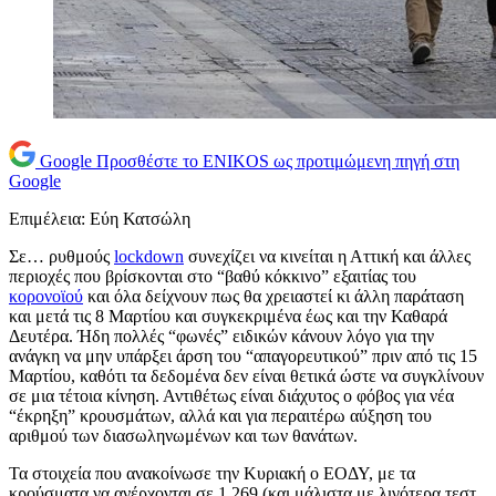
Google
Προσθέστε το ENIKOS ως προτιμώμενη πηγή στη
Google
Επιμέλεια: Εύη Κατσώλη
Σε… ρυθμούς
lockdown
συνεχίζει να κινείται η Αττική και άλλες
περιοχές που βρίσκονται στο “βαθύ κόκκινο” εξαιτίας του
κορονοϊού
και όλα δείχνουν πως θα χρειαστεί κι άλλη παράταση
και μετά τις 8 Μαρτίου και συγκεκριμένα έως και την Καθαρά
Δευτέρα. Ήδη πολλές “φωνές” ειδικών κάνουν λόγο για την
ανάγκη να μην υπάρξει άρση του “απαγορευτικού” πριν από τις 15
Μαρτίου, καθότι τα δεδομένα δεν είναι θετικά ώστε να συγκλίνουν
σε μια τέτοια κίνηση. Αντιθέτως είναι διάχυτος ο φόβος για νέα
“έκρηξη” κρουσμάτων, αλλά και για περαιτέρω αύξηση του
αριθμού των διασωληνωμένων και των θανάτων.
Τα στοιχεία που ανακοίνωσε την Κυριακή ο ΕΟΔΥ, με τα
κρούσματα να ανέρχονται σε 1.269 (και μάλιστα με λιγότερα τεστ