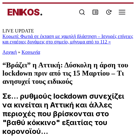
ENIKOS
.
LIVE UPDATE
Κορωπί: Φωτιά σε έκταση με χαμηλή βλάστηση – Ισχυρές επίγειες
και εναέριες δυνάμεις στο σημείο, μήνυμα από το 112
»
Αρχική
»
Κοινωνία
“Βράζει” η Αττική: Δύσκολη η άρση του
lockdown πριν από τις 15 Μαρτίου – Τι
ανησυχεί τους ειδικούς
Σε... ρυθμούς lockdown συνεχίζει
να κινείται η Αττική και άλλες
περιοχές που βρίσκονται στο
"βαθύ κόκκινο" εξαιτίας του
κορονοϊού...