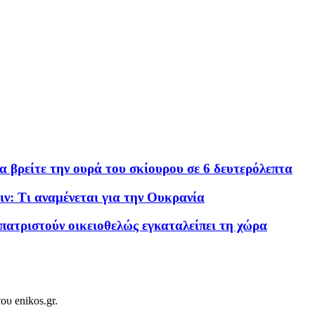
α βρείτε την ουρά του σκίουρου σε 6 δευτερόλεπτα
ν: Τι αναμένεται για την Ουκρανία
τριστούν οικειοθελώς εγκαταλείπει τη χώρα
ου enikos.gr.