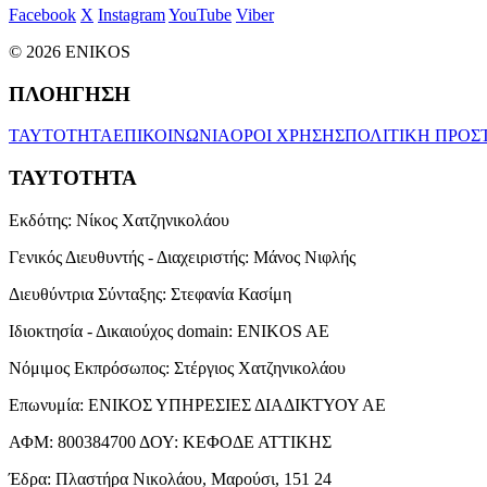
Facebook
X
Instagram
YouTube
Viber
© 2026 ENIKOS
ΠΛΟΗΓΗΣΗ
ΤΑΥΤΟΤΗΤΑ
ΕΠΙΚΟΙΝΩΝΙΑ
ΟΡΟΙ ΧΡΗΣΗΣ
ΠΟΛΙΤΙΚΗ ΠΡΟΣ
ΤΑΥΤΟΤΗΤΑ
Εκδότης:
Νίκος Χατζηνικολάου
Γενικός Διευθυντής - Διαχειριστής:
Μάνος Νιφλής
Διευθύντρια Σύνταξης:
Στεφανία Κασίμη
Ιδιοκτησία - Δικαιούχος domain:
ENIKOS AE
Νόμιμος Εκπρόσωπος:
Στέργιος Χατζηνικολάου
Επωνυμία:
ΕΝΙΚΟΣ ΥΠΗΡΕΣΙΕΣ ΔΙΑΔΙΚΤΥΟΥ ΑΕ
ΑΦΜ:
800384700
ΔΟΥ:
ΚΕΦΟΔΕ ΑΤΤΙΚΗΣ
Έδρα:
Πλαστήρα Νικολάου, Μαρούσι, 151 24