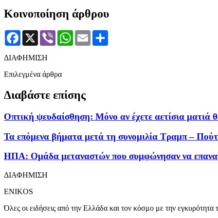
Κοινοποίηση άρθρου
Facebook
X
Viber
WhatsApp
Email
Μοιραστείτε
ΔΙΑΦΗΜΙΣΗ
Επιλεγμένα άρθρα
Διαβάστε επίσης
Οπτική ψευδαίσθηση: Μόνο αν έχετε αετίσια ματιά θ
Τα επόμενα βήματα μετά τη συνομιλία Τραμπ – Πούτι
ΗΠΑ: Ομάδα μεταναστών που συμφώνησαν να επαναπα
ΔΙΑΦΗΜΙΣΗ
ENIKOS
Όλες οι ειδήσεις από την Ελλάδα και τον κόσμο με την εγκυρότητα τ