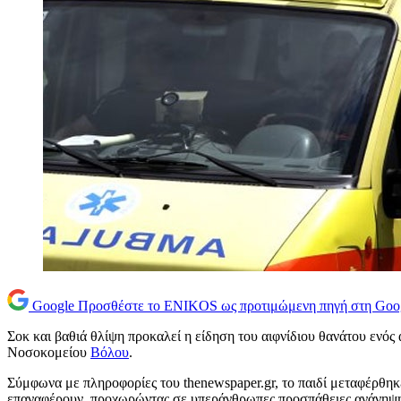
Google
Προσθέστε το ENIKOS ως προτιμώμενη πηγή στη Goo
Σοκ και βαθιά θλίψη προκαλεί η είδηση του αιφνίδιου θανάτου ενός
Νοσοκομείου
Βόλου
.
Σύμφωνα με πληροφορίες του thenewspaper.gr, το παιδί μεταφέρθηκε
επαναφέρουν, προχωρώντας σε υπεράνθρωπες προσπάθειες ανάνηψη