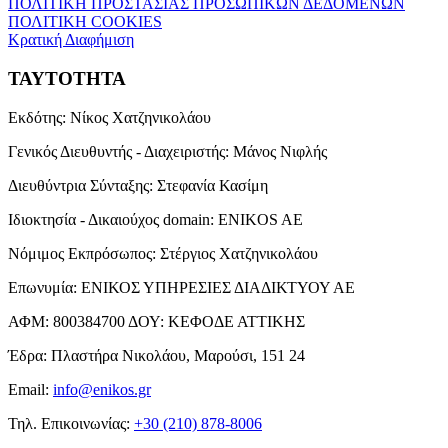
ΠΟΛΙΤΙΚΗ ΠΡΟΣΤΑΣΙΑΣ ΠΡΟΣΩΠΙΚΩΝ ΔΕΔΟΜΕΝΩΝ
ΠΟΛΙΤΙΚΗ COOKIES
Κρατική Διαφήμιση
ΤΑΥΤΟΤΗΤΑ
Εκδότης:
Νίκος Χατζηνικολάου
Γενικός Διευθυντής - Διαχειριστής:
Μάνος Νιφλής
Διευθύντρια Σύνταξης:
Στεφανία Κασίμη
Ιδιοκτησία - Δικαιούχος domain:
ENIKOS AE
Νόμιμος Εκπρόσωπος:
Στέργιος Χατζηνικολάου
Επωνυμία:
ΕΝΙΚΟΣ ΥΠΗΡΕΣΙΕΣ ΔΙΑΔΙΚΤΥΟΥ ΑΕ
ΑΦΜ:
800384700
ΔΟΥ:
ΚΕΦΟΔΕ ΑΤΤΙΚΗΣ
Έδρα:
Πλαστήρα Νικολάου, Μαρούσι, 151 24
Email:
info@enikos.gr
Τηλ. Επικοινωνίας:
+30 (210) 878-8006