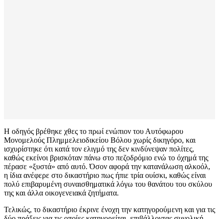
Η οδηγός βρέθηκε χθες το πρωί ενώπιον του Αυτόφωρου
Μονομελούς Πλημμελειοδικείου Βόλου χωρίς δικηγόρο, και
ισχυρίστηκε ότι κατά τον ελιγμό της δεν κινδύνεψαν πολίτες,
καθώς εκείνοι βρισκόταν πάνω στο πεζοδρόμιο ενώ το όχημά της
πέρασε «ξυστά» από αυτό. Όσον αφορά την κατανάλωση αλκοόλ,
η ίδια ανέφερε στο δικαστήριο πως ήπιε τρία ουίσκι, καθώς είναι
πολύ επιβαρυμένη συναισθηματικά λόγω του θανάτου του σκύλου
της και άλλα οικογενειακά ζητήματα.
Τελικώς, το δικαστήριο έκρινε ένοχη την κατηγορούμενη και για τις
δύο πράξεις για τις οποίες κατηγορείται, επιβάλλοντας συνολική