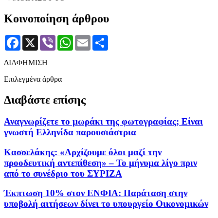
Κοινοποίηση άρθρου
Facebook
X
Viber
WhatsApp
Email
Μοιραστείτε
ΔΙΑΦΗΜΙΣΗ
Επιλεγμένα άρθρα
Διαβάστε επίσης
Αναγνωρίζετε το μωράκι της φωτογραφίας; Είναι
γνωστή Ελληνίδα παρουσιάστρια
Κασσελάκης: «Αρχίζουμε όλοι μαζί την
προοδευτική αντεπίθεση» – Το μήνυμα λίγο πριν
από το συνέδριο του ΣΥΡΙΖΑ
Έκπτωση 10% στον ΕΝΦΙΑ: Παράταση στην
υποβολή αιτήσεων δίνει το υπουργείο Οικονομικών