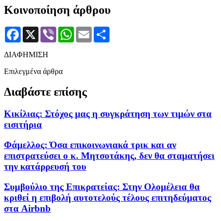
Κοινοποίηση άρθρου
Facebook
X
Viber
WhatsApp
Email
Μοιραστείτε
ΔΙΑΦΗΜΙΣΗ
Επιλεγμένα άρθρα
Διαβάστε επίσης
Κικίλιας: Στόχος μας η συγκράτηση των τιμών στα
εισιτήρια
Φάμελλος: Όσα επικοινωνιακά τρικ και αν
επιστρατεύσει ο κ. Μητσοτάκης, δεν θα σταματήσει
την κατάρρευσή του
Συμβούλιο της Επικρατείας: Στην Ολομέλεια θα
κριθεί η επιβολή αυτοτελούς τέλους επιτηδεύματος
στα Airbnb