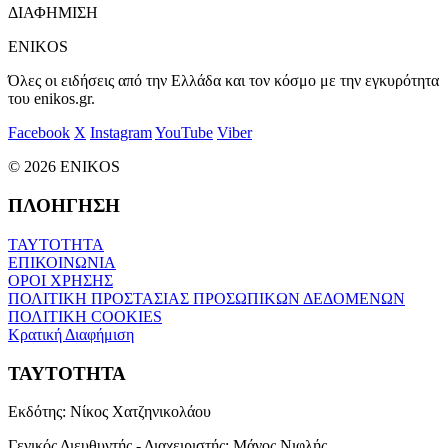
ΔΙΑΦΗΜΙΣΗ
ENIKOS
Όλες οι ειδήσεις από την Ελλάδα και τον κόσμο με την εγκυρότητα
του enikos.gr.
Facebook
X
Instagram
YouTube
Viber
© 2026 ENIKOS
ΠΛΟΗΓΗΣΗ
ΤΑΥΤΟΤΗΤΑ
ΕΠΙΚΟΙΝΩΝΙΑ
ΟΡΟΙ ΧΡΗΣΗΣ
ΠΟΛΙΤΙΚΗ ΠΡΟΣΤΑΣΙΑΣ ΠΡΟΣΩΠΙΚΩΝ ΔΕΔΟΜΕΝΩΝ
ΠΟΛΙΤΙΚΗ COOKIES
Κρατική Διαφήμιση
ΤΑΥΤΟΤΗΤΑ
Εκδότης:
Νίκος Χατζηνικολάου
Γενικός Διευθυντής - Διαχειριστής:
Μάνος Νιφλής