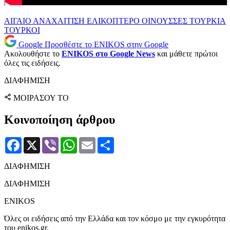
ΑΙΓΑΙΟ
ΑΝΑΧΑΙΤΙΣΗ
ΕΛΙΚΟΠΤΕΡΟ
ΟΙΝΟΥΣΣΕΣ
ΤΟΥΡΚΙΑ
ΤΟΥΡΚΟΙ
Google
Προσθέστε το ENIKOS στην Google
Ακολουθήστε το
ENIKOS στο Google News
και μάθετε πρώτοι
όλες τις ειδήσεις.
ΔΙΑΦΗΜΙΣΗ
ΜΟΙΡΑΣΟΥ ΤΟ
Κοινοποίηση άρθρου
Facebook
X
Viber
WhatsApp
Email
Μοιραστείτε
ΔΙΑΦΗΜΙΣΗ
ΔΙΑΦΗΜΙΣΗ
ENIKOS
Όλες οι ειδήσεις από την Ελλάδα και τον κόσμο με την εγκυρότητα
του enikos.gr.