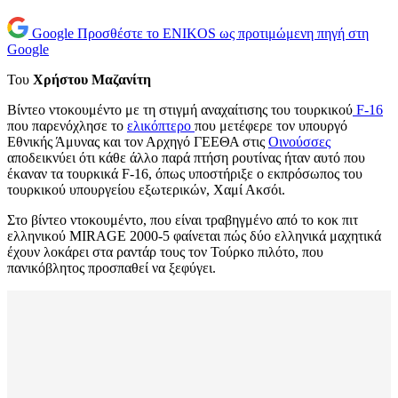
Google
Προσθέστε το ENIKOS ως προτιμώμενη πηγή στη
Google
Του
Χρήστου Μαζανίτη
Βίντεο ντοκουμέντο με τη στιγμή αναχαίτισης του τουρκικού
F-16
που παρενόχλησε το
ελικόπτερο
που μετέφερε τον υπουργό
Εθνικής Άμυνας και τον Αρχηγό ΓΕΕΘΑ στις
Οινούσσες
αποδεικνύει ότι κάθε άλλο παρά πτήση ρουτίνας ήταν αυτό που
έκαναν τα τουρκικά F-16, όπως υποστήριξε ο εκπρόσωπος του
τουρκικού υπουργείου εξωτερικών, Χαμί Ακσόι.
Στο βίντεο ντοκουμέντο, που είναι τραβηγμένο από το κοκ πιτ
ελληνικού MIRAGE 2000-5 φαίνεται πώς δύο ελληνικά μαχητικά
έχουν λοκάρει στα ραντάρ τους τον Τούρκο πιλότο, που
πανικόβλητος προσπαθεί να ξεφύγει.