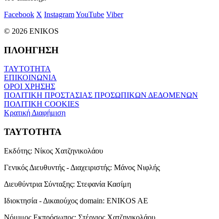
Facebook
X
Instagram
YouTube
Viber
© 2026 ENIKOS
ΠΛΟΗΓΗΣΗ
ΤΑΥΤΟΤΗΤΑ
ΕΠΙΚΟΙΝΩΝΙΑ
ΟΡΟΙ ΧΡΗΣΗΣ
ΠΟΛΙΤΙΚΗ ΠΡΟΣΤΑΣΙΑΣ ΠΡΟΣΩΠΙΚΩΝ ΔΕΔΟΜΕΝΩΝ
ΠΟΛΙΤΙΚΗ COOKIES
Κρατική Διαφήμιση
ΤΑΥΤΟΤΗΤΑ
Εκδότης:
Νίκος Χατζηνικολάου
Γενικός Διευθυντής - Διαχειριστής:
Μάνος Νιφλής
Διευθύντρια Σύνταξης:
Στεφανία Κασίμη
Ιδιοκτησία - Δικαιούχος domain:
ENIKOS AE
Νόμιμος Εκπρόσωπος:
Στέργιος Χατζηνικολάου