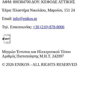
ΑΦΜ:
800384700
ΔΟΥ:
ΚΕΦΟΔΕ ΑΤΤΙΚΗΣ
Έδρα:
Πλαστήρα Νικολάου, Μαρούσι, 151 24
Email:
info@enikos.gr
Τηλ. Επικοινωνίας:
+30 (210) 878-8006
Μητρώο Έντυπου και Ηλεκτρονικού Τύπου
Αριθμός Πιστοποίησης Μ.Η.Τ. 242097
© 2026 ENIKOS - ALL RIGHTS RESERVED