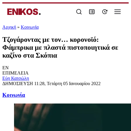
ENIKOS
.
Αρχική
»
Κοινωνία
Τζογάροντας με τον… κορονοϊό:
Φάμπρικα με πλαστά πιστοποιητικά σε
καζίνο στα Σκόπια
EN
ΕΠΙΜΕΛΕΙΑ
Εύη Κατσώλη
ΔΗΜΟΣΙΕΥΣΗ
11:28, Τετάρτη 05 Ιανουαρίου 2022
Κοινωνία