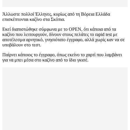
Άλλωστε πολλοί Έλληνες, κυρίως από τη Βόρεια Ελλάδα
επισκέπτονται καζίνο στα Σκόπια.
Εκεί διαπιστώθηκε σύμφωνα με το OPEN, ότι κάποια από τα
καζίνο που λειτουργούν, δίνουν στους πελάτες το rapid test με
αποτέλεσμα αρνητικό, γνησιότατο έγγραφο, αλλά χωρίς καν να σε
υποβάλουν στο τεστ.
Παίρνει κάποιος το έγγραφο, όπως εκείνο το χαρτί που λαμβάνει
για να μπει μέσα στο καζίνο από το ίδιο γκισέ.