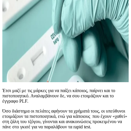
Έτσι μαζί με τις μάρκες για να παίξει κάποιος, παίρνει και το
πιστοποιητικό. Αναλαμβάνουν δε, να σου ετοιμάζουν και το
έγγραφο PLF.
Όσο διάστημα οι πελάτες αφήνουν τα χρήματά τους, οι υπεύθυνοι
ετοιμάζουν τα πιστοποιητικά, ενώ για κάποιους που έχουν «χαθεί»
στη ζάλη του τζόγου, γίνονται και ανακοινώσεις προκειμένου να
πάνε στο γκισέ για να παραλάβουν τα rapid test.