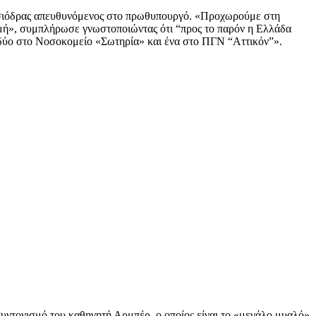
. Τσιόδρας απευθυνόμενος στο πρωθυπουργό. «Προχωρούμε στη
ιγμή», συμπλήρωσε γνωστοποιώντας ότι “προς το παρόν η Ελλάδα
 δύο στο Νοσοκομείο «Σωτηρία» και ένα στο ΠΓΝ “Αττικόν”».
υντονισμό του καθηγητή Αρμπέρ, ο οποίος είναι το «μεγάλο μυαλό»