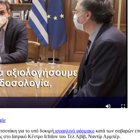
gle
τσοτάκη για το υπό δοκιμή
ισραηλινό φάρμακο
κατά των σοβαρών επ
 στο Ιατρικό Κέντρο Ichilov του Τελ Αβίβ, Ναντίρ Αρμπέρ.