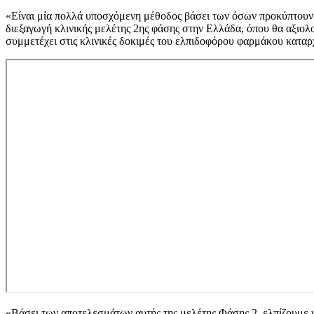
«Είναι μία πολλά υποσχόμενη μέθοδος βάσει των όσων προκύπτουν α
διεξαγωγή κλινικής μελέτης 2ης φάσης στην Ελλάδα, όπου θα αξιο
συμμετέχει στις κλινικές δοκιμές του ελπιδοφόρου φαρμάκου κατα
«Βάσει των αποτελεσμάτων αυτής της μελέτης Φάσης 2, ελπίζουμε 