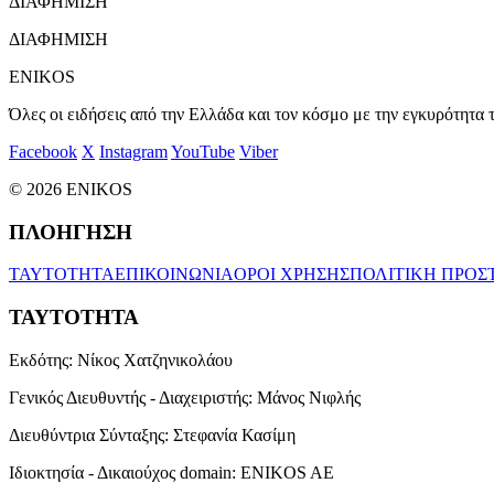
ΔΙΑΦΗΜΙΣΗ
ΔΙΑΦΗΜΙΣΗ
ENIKOS
Όλες οι ειδήσεις από την Ελλάδα και τον κόσμο με την εγκυρότητα τ
Facebook
X
Instagram
YouTube
Viber
© 2026 ENIKOS
ΠΛΟΗΓΗΣΗ
ΤΑΥΤΟΤΗΤΑ
ΕΠΙΚΟΙΝΩΝΙΑ
ΟΡΟΙ ΧΡΗΣΗΣ
ΠΟΛΙΤΙΚΗ ΠΡΟΣ
ΤΑΥΤΟΤΗΤΑ
Εκδότης:
Νίκος Χατζηνικολάου
Γενικός Διευθυντής - Διαχειριστής:
Μάνος Νιφλής
Διευθύντρια Σύνταξης:
Στεφανία Κασίμη
Ιδιοκτησία - Δικαιούχος domain:
ENIKOS AE