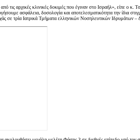
πό τις αρχικές κλινικές δοκιμές που έγιναν στο Ισραήλ», είπε ο κ
λογήσουμε ασφάλεια, δοσολογία και αποτελεσματικότητα την ίδια στ
ρχάς σε τρία Ιατρικά Τμήματα ελληνικών Νοσηλευτικών Ιδρυμάτων –
να ακολουθήσει μεγάλη μελέτη Φάσης 3 σε διεθνές επίπεδο υπό τον σ