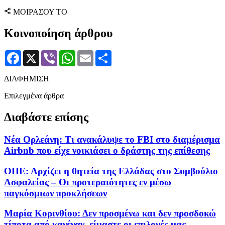
ΜΟΙΡΑΣΟΥ ΤΟ
Κοινοποίηση άρθρου
Facebook
X
Viber
WhatsApp
Email
Μοιραστείτε
ΔΙΑΦΗΜΙΣΗ
Επιλεγμένα άρθρα
Διαβάστε επίσης
Νέα Ορλεάνη: Tι ανακάλυψε το FBI στο διαμέρισμα
Airbnb που είχε νοικιάσει ο δράστης της επίθεσης
ΟΗΕ: Αρχίζει η θητεία της Ελλάδας στο Συμβούλιο
Ασφαλείας – Οι προτεραιότητες εν μέσω
παγκόσμιων προκλήσεων
Μαρία Κορινθίου: Δεν προσμένω και δεν προσδοκώ
τίποτα από κανέναν, είμαστε οι επιλογές μας