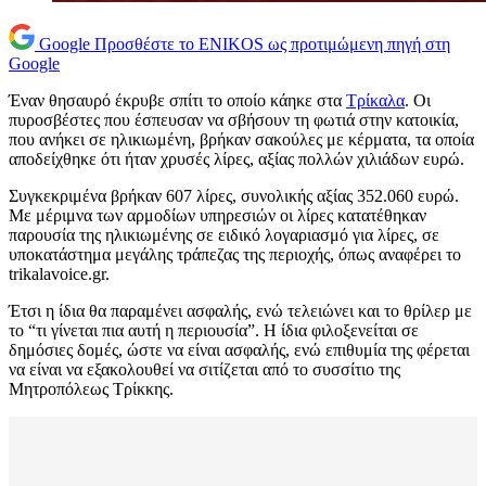
Google
Προσθέστε το ENIKOS ως προτιμώμενη πηγή στη
Google
Έναν θησαυρό έκρυβε σπίτι το οποίο κάηκε στα
Τρίκαλα
. Οι
πυροσβέστες που έσπευσαν να σβήσουν τη φωτιά στην κατοικία,
που ανήκει σε ηλικιωμένη, βρήκαν σακούλες με κέρματα, τα οποία
αποδείχθηκε ότι ήταν χρυσές λίρες, αξίας πολλών χιλιάδων ευρώ.
Συγκεκριμένα βρήκαν 607 λίρες, συνολικής αξίας 352.060 ευρώ.
Με μέριμνα των αρμοδίων υπηρεσιών οι λίρες κατατέθηκαν
παρουσία της ηλικιωμένης σε ειδικό λογαριασμό για λίρες, σε
υποκατάστημα μεγάλης τράπεζας της περιοχής, όπως αναφέρει το
trikalavoice.gr.
Έτσι η ίδια θα παραμένει ασφαλής, ενώ τελειώνει και το θρίλερ με
το “τι γίνεται πια αυτή η περιουσία”. Η ίδια φιλοξενείται σε
δημόσιες δομές, ώστε να είναι ασφαλής, ενώ επιθυμία της φέρεται
να είναι να εξακολουθεί να σιτίζεται από το συσσίτιο της
Μητροπόλεως Τρίκκης.