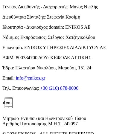
Γενικός Διευθυντής - Διαχειριστής:
Μάνος Νιφλής
Διευθύντρια Σύνταξης:
Στεφανία Κασίμη
Ιδιοκτησία - Δικαιούχος domain:
ENIKOS AE
Νόμιμος Εκπρόσωπος:
Στέργιος Χατζηνικολάου
Επωνυμία:
ΕΝΙΚΟΣ ΥΠΗΡΕΣΙΕΣ ΔΙΑΔΙΚΤΥΟΥ ΑΕ
ΑΦΜ:
800384700
ΔΟΥ:
ΚΕΦΟΔΕ ΑΤΤΙΚΗΣ
Έδρα:
Πλαστήρα Νικολάου, Μαρούσι, 151 24
Email:
info@enikos.gr
Τηλ. Επικοινωνίας:
+30 (210) 878-8006
Μητρώο Έντυπου και Ηλεκτρονικού Τύπου
Αριθμός Πιστοποίησης Μ.Η.Τ. 242097
© 2026 ENIKOS - ALL RIGHTS RESERVED