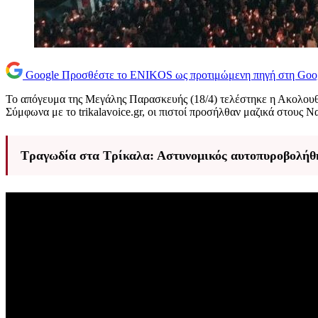
Google
Προσθέστε το ENIKOS ως προτιμώμενη πηγή στη Goo
Το απόγευμα της Μεγάλης Παρασκευής (18/4) τελέστηκε η Ακολουθί
Σύμφωνα με το trikalavoice.gr, oι πιστοί προσήλθαν μαζικά στους Ν
Τραγωδία στα Τρίκαλα: Αστυνομικός αυτοπυροβολήθη