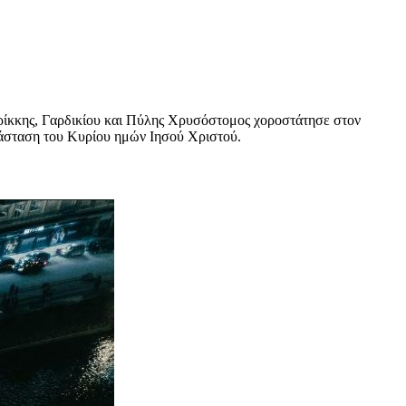
 Τρίκκης, Γαρδικίου και Πύλης Χρυσόστομος χοροστάτησε στον
νάσταση του Κυρίου ημών Ιησού Χριστού.