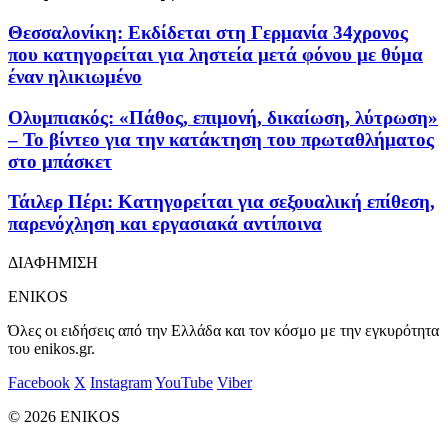
Θεσσαλονίκη: Εκδίδεται στη Γερμανία 34χρονος
που κατηγορείται για ληστεία μετά φόνου με θύμα
έναν ηλικιωμένο
Ολυμπιακός: «Πάθος, επιμονή, δικαίωση, λύτρωση»
– Το βίντεο για την κατάκτηση του πρωταθλήματος
στο μπάσκετ
Τάιλερ Πέρι: Κατηγορείται για σεξουαλική επίθεση,
παρενόχληση και εργασιακά αντίποινα
ΔΙΑΦΗΜΙΣΗ
ENIKOS
Όλες οι ειδήσεις από την Ελλάδα και τον κόσμο με την εγκυρότητα
του enikos.gr.
Facebook
X
Instagram
YouTube
Viber
© 2026 ENIKOS