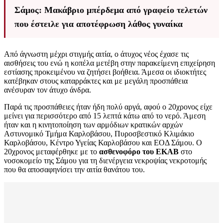
Σάμος: Μακάβριο μπέρδεμα από γραφείο τελετών
που έστειλε για αποτέφρωση λάθος γυναίκα
Από άγνωστη μέχρι στιγμής αιτία, ο άτυχος νέος έχασε τις
αισθήσεις του ενώ η κοπέλα μετέβη στην παρακείμενη επιχείρηση
εστίασης προκειμένου να ζητήσει βοήθεια. Άμεσα οι ιδιοκτήτες
κατέβηκαν στους καταρράκτες και με μεγάλη προσπάθεια
ανέσυραν τον άτυχο άνδρα.
Παρά τις προσπάθειες ήταν ήδη πολύ αργά, αφού ο 20χρονος είχε
μείνει για περισσότερο από 15 λεπτά κάτω από το νερό. Άμεση
ήταν και η κινητοποίηση των αρμόδιων κρατικών αρχών
Αστυνομικό Τμήμα Καρλοβάσου, Πυροσβεστικό Κλιμάκιο
Καρλοβάσου, Κέντρο Υγείας Καρλοβάσου και ΕΟΔ Σάμου. Ο
20χρονος μεταφέρθηκε με το
ασθενοφόρο του ΕΚΑΒ
στο
νοσοκομείο της Σάμου για τη διενέργεια νεκροψίας νεκροτομής
που θα αποσαφηνίσει την αιτία θανάτου του.