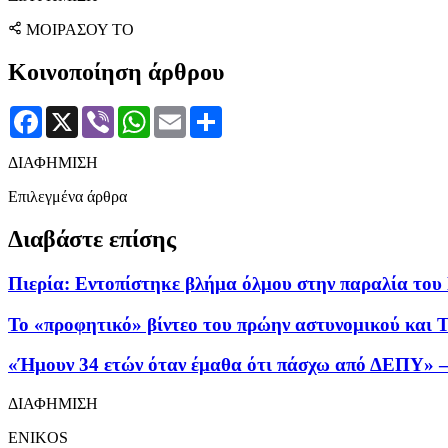
ΜΟΙΡΑΣΟΥ ΤΟ
Κοινοποίηση άρθρου
Facebook
X
Viber
WhatsApp
Email
Μοιραστείτε
ΔΙΑΦΗΜΙΣΗ
Επιλεγμένα άρθρα
Διαβάστε επίσης
Πιερία: Εντοπίστηκε βλήμα όλμου στην παραλία το
Το «προφητικό» βίντεο του πρώην αστυνομικού και 
«Ήμουν 34 ετών όταν έμαθα ότι πάσχω από ΔΕΠΥ» – 
ΔΙΑΦΗΜΙΣΗ
ENIKOS