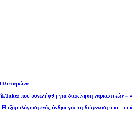
υ Πλαταμώνα
TikToker που συνελήφθη για διακίνηση ναρκωτικών –
Η εξομολόγηση ενός άνδρα για τη διάγνωση που του 