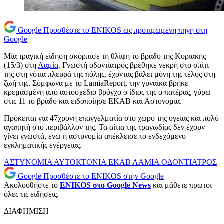
Google
Προσθέστε το ENIKOS ως προτιμώμενη πηγή στη
Google
Μία τραγική είδηση σκόρπισε τη θλίψη το βράδυ της Κυριακής
(15/3) στη
Λαμία
. Γνωστή οδοντίατρος βρέθηκε νεκρή στο σπίτι
της στη νότια πλευρά της πόλης, έχοντας βάλει μόνη της τέλος στη
ζωή της. Σύμφωνα με το LamiaReport, την γυναίκα βρήκε
κρεμασμένη από αυτοσχέδιο βρόγχο ο ίδιος της ο πατέρας, γύρω
στις 11 το βράδυ και ειδοποίησε ΕΚΑΒ και Αστυνομία.
Πρόκειται για 47χρονη επαγγελματία στο χώρο της υγείας και πολύ
αγαπητή στο περιβάλλον της. Τα αίτια της τραγωδίας δεν έχουν
γίνει γνωστά, ενώ η αστυνομία απέκλεισε το ενδεχόμενο
εγκληματικής ενέργειας.
ΑΣΤΥΝΟΜΙΑ
ΑΥΤΟΚΤΟΝΙΑ
ΕΚΑΒ
ΛΑΜΙΑ
ΟΔΟΝΤΙΑΤΡΟΣ
Google
Προσθέστε το ENIKOS στην Google
Ακολουθήστε το
ENIKOS στο Google News
και μάθετε πρώτοι
όλες τις ειδήσεις.
ΔΙΑΦΗΜΙΣΗ