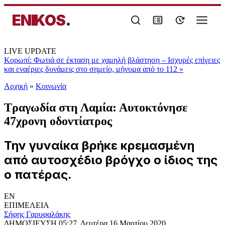
ENIKOS
.
LIVE UPDATE
Κορωπί: Φωτιά σε έκταση με χαμηλή βλάστηση – Ισχυρές επίγειες
και εναέριες δυνάμεις στο σημείο, μήνυμα από το 112
»
Αρχική
»
Κοινωνία
Τραγωδία στη Λαμία: Αυτοκτόνησε
47χρονη οδοντίατρος
Την γυναίκα βρήκε κρεμασμένη
από αυτοσχέδιο βρόγχο ο ίδιος της
ο πατέρας.
EN
ΕΠΙΜΕΛΕΙΑ
Σήφης Γαρυφαλάκης
ΔΗΜΟΣΙΕΥΣΗ
05:27, Δευτέρα 16 Μαρτίου 2020