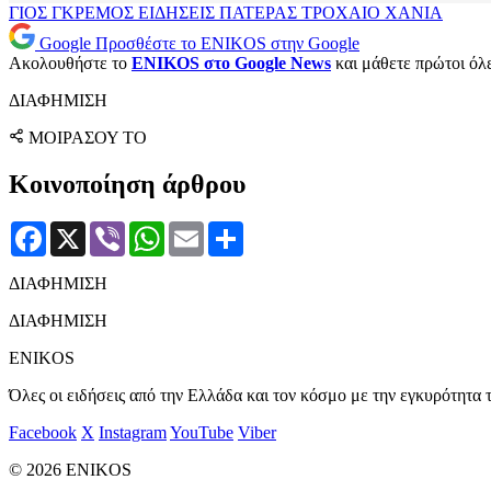
ΓΙΟΣ
ΓΚΡΕΜΟΣ
ΕΙΔΗΣΕΙΣ
ΠΑΤΕΡΑΣ
ΤΡΟΧΑΙΟ
ΧΑΝΙΑ
Google
Προσθέστε το ENIKOS στην Google
Ακολουθήστε το
ENIKOS στο Google News
και μάθετε πρώτοι όλες
ΔΙΑΦΗΜΙΣΗ
ΜΟΙΡΑΣΟΥ ΤΟ
Κοινοποίηση άρθρου
Facebook
X
Viber
WhatsApp
Email
Μοιραστείτε
ΔΙΑΦΗΜΙΣΗ
ΔΙΑΦΗΜΙΣΗ
ENIKOS
Όλες οι ειδήσεις από την Ελλάδα και τον κόσμο με την εγκυρότητα τ
Facebook
X
Instagram
YouTube
Viber
© 2026 ENIKOS