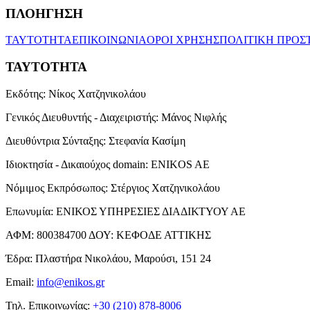
ΠΛΟΗΓΗΣΗ
ΤΑΥΤΟΤΗΤΑ
ΕΠΙΚΟΙΝΩΝΙΑ
ΟΡΟΙ ΧΡΗΣΗΣ
ΠΟΛΙΤΙΚΗ ΠΡΟΣ
ΤΑΥΤΟΤΗΤΑ
Εκδότης:
Νίκος Χατζηνικολάου
Γενικός Διευθυντής - Διαχειριστής:
Μάνος Νιφλής
Διευθύντρια Σύνταξης:
Στεφανία Κασίμη
Ιδιοκτησία - Δικαιούχος domain:
ENIKOS AE
Νόμιμος Εκπρόσωπος:
Στέργιος Χατζηνικολάου
Επωνυμία:
ΕΝΙΚΟΣ ΥΠΗΡΕΣΙΕΣ ΔΙΑΔΙΚΤΥΟΥ ΑΕ
ΑΦΜ:
800384700
ΔΟΥ:
ΚΕΦΟΔΕ ΑΤΤΙΚΗΣ
Έδρα:
Πλαστήρα Νικολάου, Μαρούσι, 151 24
Email:
info@enikos.gr
Τηλ. Επικοινωνίας:
+30 (210) 878-8006