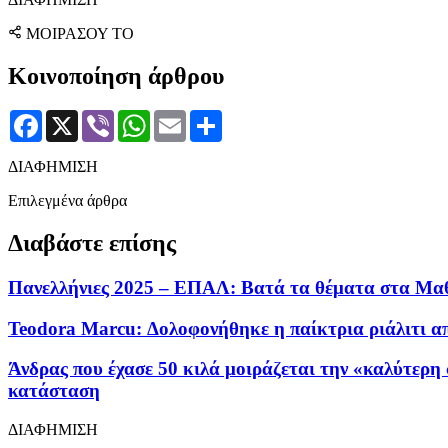
ΜΟΙΡΑΣΟΥ ΤΟ
Κοινοποίηση άρθρου
Facebook
X
Viber
WhatsApp
Email
Μοιραστείτε
ΔΙΑΦΗΜΙΣΗ
Επιλεγμένα άρθρα
Διαβάστε επίσης
Πανελλήνιες 2025 – ΕΠΑΛ: Βατά τα θέματα στα Μα
Teodora Marcu: Δολοφονήθηκε η παίκτρια ριάλιτι απ
Άνδρας που έχασε 50 κιλά μοιράζεται την «καλύτερη 
κατάσταση
ΔΙΑΦΗΜΙΣΗ