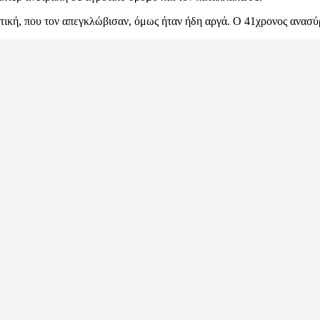
ή, που τον απεγκλώβισαν, όμως ήταν ήδη αργά. Ο 41χρονος ανασύρθη