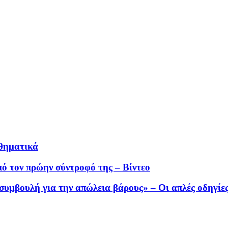
θηματικά
ό τον πρώην σύντροφό της – Βίντεο
συμβουλή για την απώλεια βάρους» – Οι απλές οδηγίε