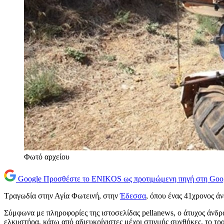
Φωτό αρχείου
Google
Προσθέστε το ENIKOS ως προτιμώμενη πηγή στη Goo
Τραγωδία στην Αγία Φωτεινή, στην
Έδεσσα
, όπου ένας 41χρονος ά
Σύμφωνα με πληροφορίες της ιστοσελίδας pellanews, ο άτυχος άνδρ
ελκυστήρα, κάτω από αδιευκρίνιστες μέχρι στιγμής συνθήκες, το τ