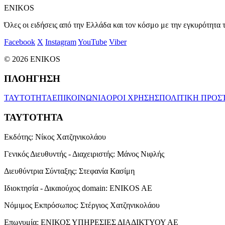
ENIKOS
Όλες οι ειδήσεις από την Ελλάδα και τον κόσμο με την εγκυρότητα τ
Facebook
X
Instagram
YouTube
Viber
© 2026 ENIKOS
ΠΛΟΗΓΗΣΗ
ΤΑΥΤΟΤΗΤΑ
ΕΠΙΚΟΙΝΩΝΙΑ
ΟΡΟΙ ΧΡΗΣΗΣ
ΠΟΛΙΤΙΚΗ ΠΡΟΣ
ΤΑΥΤΟΤΗΤΑ
Εκδότης:
Νίκος Χατζηνικολάου
Γενικός Διευθυντής - Διαχειριστής:
Μάνος Νιφλής
Διευθύντρια Σύνταξης:
Στεφανία Κασίμη
Ιδιοκτησία - Δικαιούχος domain:
ENIKOS AE
Νόμιμος Εκπρόσωπος:
Στέργιος Χατζηνικολάου
Επωνυμία:
ΕΝΙΚΟΣ ΥΠΗΡΕΣΙΕΣ ΔΙΑΔΙΚΤΥΟΥ ΑΕ