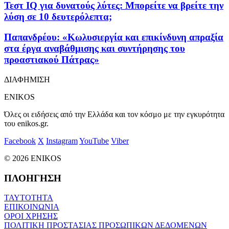
Τεστ IQ για δυνατούς λύτες: Mπορείτε να βρείτε την
λύση σε 10 δευτερόλεπτα;
Παπανδρέου: «Κωλυσιεργία και επικίνδυνη απραξία
στα έργα αναβάθμισης και συντήρησης του
προαστιακού Πάτρας»
ΔΙΑΦΗΜΙΣΗ
ENIKOS
Όλες οι ειδήσεις από την Ελλάδα και τον κόσμο με την εγκυρότητα
του enikos.gr.
Facebook
X
Instagram
YouTube
Viber
© 2026 ENIKOS
ΠΛΟΗΓΗΣΗ
ΤΑΥΤΟΤΗΤΑ
ΕΠΙΚΟΙΝΩΝΙΑ
ΟΡΟΙ ΧΡΗΣΗΣ
ΠΟΛΙΤΙΚΗ ΠΡΟΣΤΑΣΙΑΣ ΠΡΟΣΩΠΙΚΩΝ ΔΕΔΟΜΕΝΩΝ