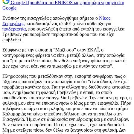
Google
Προσθέστε το ENIKOS ως προτιμώμενη πηγή στη
Google
Ενώπιον της εισαγγελέως απολογήθηκε σήμερα ο
Νίκος
Σειραγάκης
, καταδικασμένος σε 401 χρόνια κάθειρξη για
παιδεραστία
, που συνελήφθη έπειτα από εντολή του εισαγγελέα
Γρεβενών για παραβίαση περιοριστικού όρου που του είχε
επιβληθεί.
Σύμφωνα με την εκπομπή “Μαζί σου” στον ΣΚΑΪ, ο
κατηγορούμενος φέρεται να είπε, μεταξύ άλλων, στην απολογία
του “μη με στείλετε πίσω, δεν θέλω να ξαναγυρίσω στη φυλακή.
Δεν έχω κάνει κάτι για να τιμωρηθώ με αυτόν τον τρόπο”.
Πληροφορίες που μεταδόθηκαν στην εκπομπή αναφέρουν πως ο
56χρονος υποστήριξε στην απολογία του ότι “είναι άδικο, δεν έχω
παραβιάσει κανέναν όρο. Για την αλλαγή της διεύθυνσης κατοικίας
μου, ενημέρωσα τη φυλακή Γρεβενών με email, το οποίο
απευθυνόταν και στην εισαγγελία Γρεβενών. Την επόμενη ημέρα, η
φυλακή μου είπε να επικοινωνήσω ο ίδιος με την εισαγγελία. Πήρα
τηλέφωνο, υπάρχει και η κλήση, και μου είπαν να πάω στο τμήμα
Καλαμαριάς να κάνω υπεύθυνη δήλωση και να τη στείλω στην
Εισαγγελία. Ήμουν σε διαδικασία ενημέρωσης και με συνέλαβαν.
Δεν έκανα κάτι παράνομο. Για ό,τι έχω κάνει, έχω καταδικαστεί.
Μη με στείλετε πίσω, δεν θέλω να ξαναγυρίσω στη φυλακή. Δεν